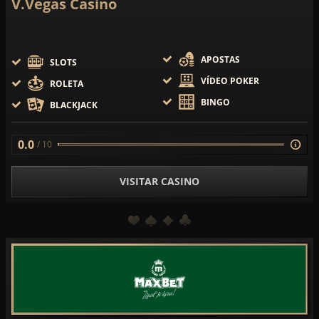
V.Vegas Casino
APOSTAS
SLOTS
VÍDEO POKER
ROLETA
BINGO
BLACKJACK
0.0
/ 10
VISITAR CASINO