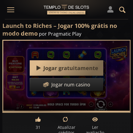
Launch to Riches – Jogar 100% grátis no
modo demo
por Pragmatic Play
Jogar gratuitamente
Jogar num casino
31
Atualizar
Ler
créditos
avaliação