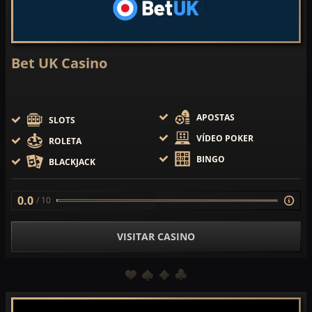
Bet UK Casino
APOSTAS
SLOTS
VÍDEO POKER
ROLETA
BINGO
BLACKJACK
0.0
/ 10
VISITAR CASINO