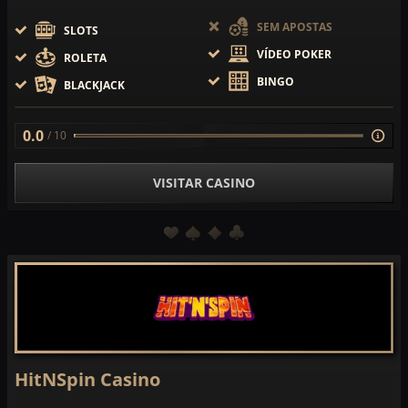
SEM APOSTAS
SLOTS
VÍDEO POKER
ROLETA
BINGO
BLACKJACK
0.0
/ 10
VISITAR CASINO
HitNSpin Casino