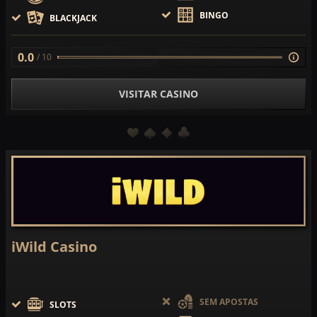
BINGO
BLACKJACK
0.0
/ 10
VISITAR CASINO
iWild Casino
SEM APOSTAS
SLOTS