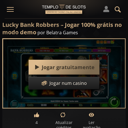
Lucky Bank Robbers – Jogar 100% grátis no
modo demo
por Belatra Games
Jogar gratuitamente
Jogar num casino
4
Atualizar
Ler
créditos
avaliação