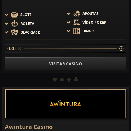
APOSTAS
SLOTS
VÍDEO POKER
ROLETA
BINGO
BLACKJACK
0.0
/ 10
VISITAR CASINO
Awintura Casino