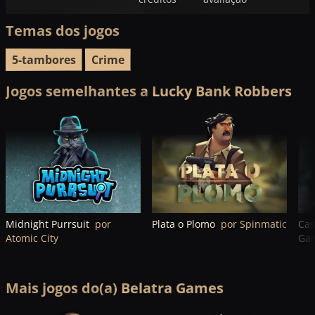
Temas dos jogos
5-tambores
Crime
Jogos semelhantes a Lucky Bank Robbers
Midnight Purrsuit
por
Plata o Plomo
por Spinmatic
Cas
Atomic City
Ga
Mais jogos do(a) Belatra Games