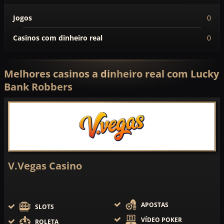
Jogos
0
Casinos com dinheiro real
0
Melhores casinos a dinheiro real com Lucky
Bank Robbers
V.Vegas Casino
APOSTAS
SLOTS
VÍDEO POKER
ROLETA