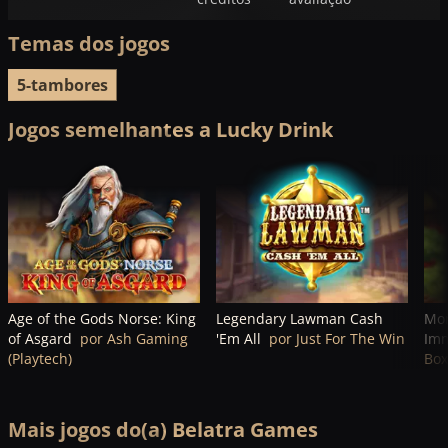
Temas dos jogos
5-tambores
Jogos semelhantes a Lucky Drink
Age of the Gods Norse: King
Legendary Lawman Cash
Mon
of Asgard
por Ash Gaming
'Em All
por Just For The Win
Imm
(Playtech)
Box
Mais jogos do(a) Belatra Games