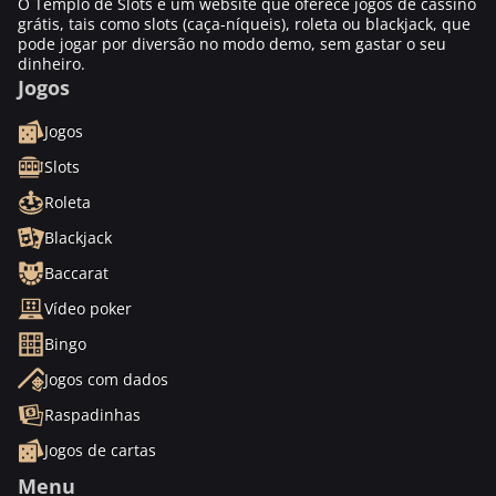
O Templo de Slots é um website que oferece jogos de cassino
grátis, tais como slots (caça-níqueis), roleta ou blackjack, que
pode jogar por diversão no modo demo, sem gastar o seu
dinheiro.
Jogos
Jogos
Slots
Roleta
Blackjack
Baccarat
Vídeo poker
Bingo
Jogos com dados
Raspadinhas
Jogos de cartas
Menu