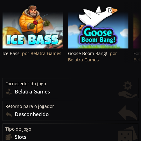
Ice Bass
por Belatra Games
Goose Boom Bang!
por
Fo
Belatra Games
Bel
Fornecedor do jogo
Belatra Games
Retorno para o jogador
Desconhecido
Tipo de Jogo
Slots