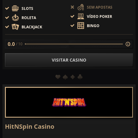
SEM APOSTAS
SLOTS
VÍDEO POKER
ROLETA
BINGO
BLACKJACK
0.0
/ 10
VISITAR CASINO
HitNSpin Casino