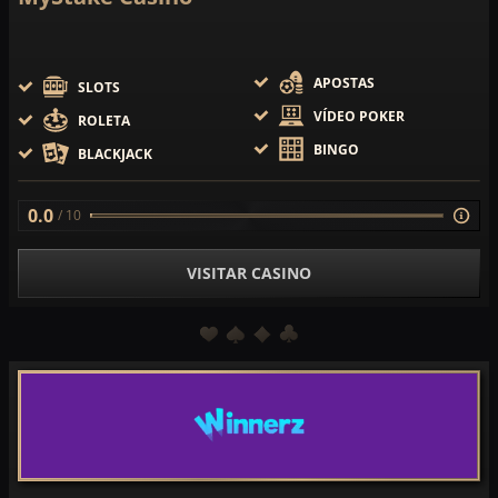
APOSTAS
SLOTS
VÍDEO POKER
ROLETA
BINGO
BLACKJACK
0.0
/ 10
VISITAR CASINO