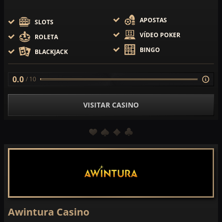
APOSTAS
SLOTS
VÍDEO POKER
ROLETA
BINGO
BLACKJACK
0.0
/ 10
VISITAR CASINO
Awintura Casino