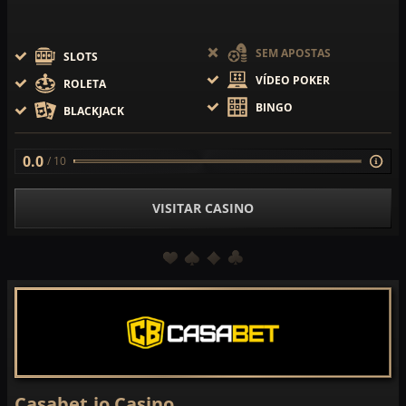
SEM APOSTAS
SLOTS
VÍDEO POKER
ROLETA
BINGO
BLACKJACK
0.0
/ 10
VISITAR CASINO
Casabet.io Casino