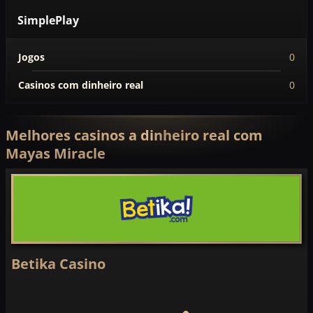
SimplePlay
Jogos
0
Casinos com dinheiro real
0
Melhores casinos a dinheiro real com
Mayas Miracle
Betika Casino