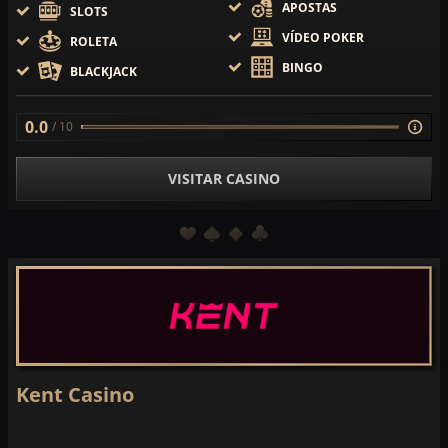
APOSTAS
SLOTS
VÍDEO POKER
ROLETA
BINGO
BLACKJACK
0.0
/ 10
VISITAR CASINO
Kent Casino