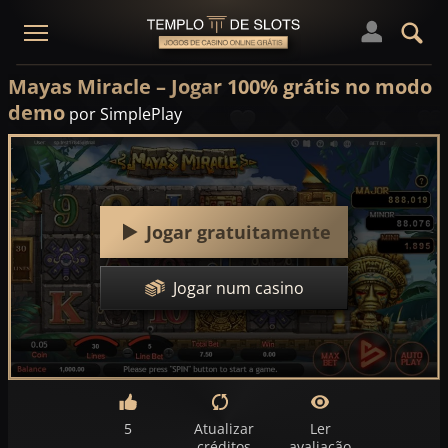
Mayas Miracle – Jogar 100% grátis no modo
demo
por SimplePlay
Jogar gratuitamente
Jogar num casino
5
Atualizar
Ler
créditos
avaliação