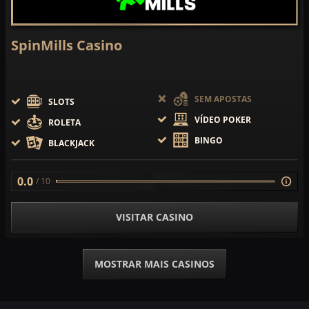
SpinMills Casino
SEM APOSTAS
SLOTS
VÍDEO POKER
ROLETA
BINGO
BLACKJACK
0.0
/ 10
VISITAR CASINO
MOSTRAR MAIS CASINOS