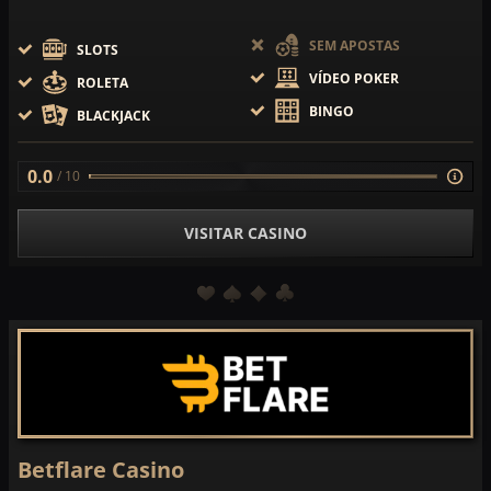
SEM APOSTAS
SLOTS
VÍDEO POKER
ROLETA
BINGO
BLACKJACK
0.0
/ 10
VISITAR CASINO
Betflare Casino