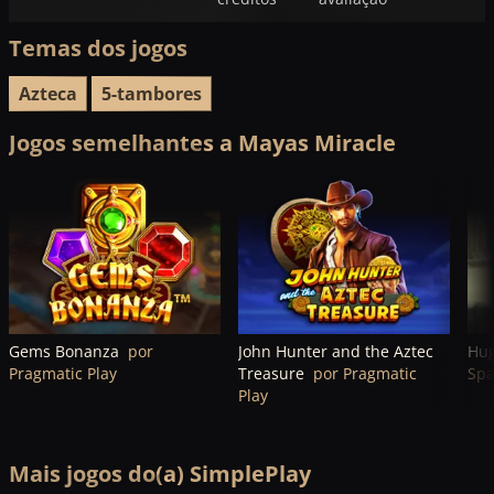
Temas dos jogos
Azteca
5-tambores
Jogos semelhantes a Mayas Miracle
Gems Bonanza
por
John Hunter and the Aztec
Hug
Pragmatic Play
Treasure
por Pragmatic
Sp
Play
Mais jogos do(a) SimplePlay