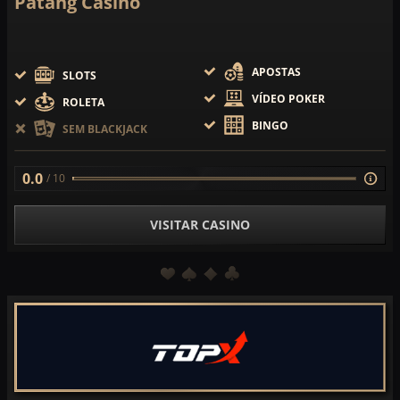
Patang Casino
APOSTAS
SLOTS
VÍDEO POKER
ROLETA
BINGO
SEM BLACKJACK
0.0
/ 10
VISITAR CASINO