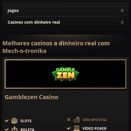
Jogos
0
Casinos com dinheiro real
0
Melhores casinos a dinheiro real com
Mech-o-tronika
Gamblezen Casino
SEM APOSTAS
SLOTS
VÍDEO POKER
ROLETA