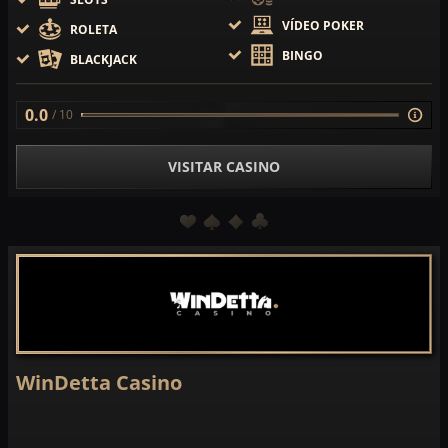
VÍDEO POKER
ROLETA
BINGO
BLACKJACK
0.0
/ 10
VISITAR CASINO
WinDetta Casino