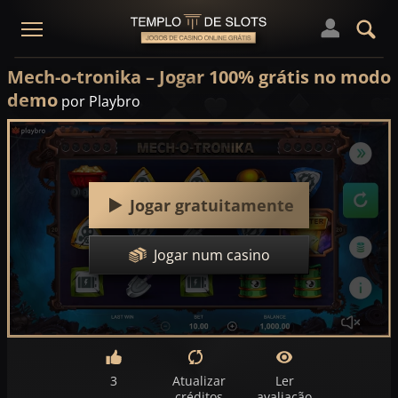
Mech-o-tronika – Jogar 100% grátis no modo
demo
por Playbro
Jogar gratuitamente
Jogar num casino
3
Atualizar
Ler
créditos
avaliação