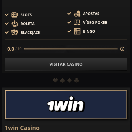
APOSTAS
SLOTS
VÍDEO POKER
ROLETA
BINGO
BLACKJACK
0.0
/ 10
VISITAR CASINO
1win Casino