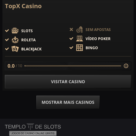
TopX Casino
SEM APOSTAS
SLOTS
VÍDEO POKER
ROLETA
BINGO
BLACKJACK
0.0
/ 10
VISITAR CASINO
MOSTRAR MAIS CASINOS