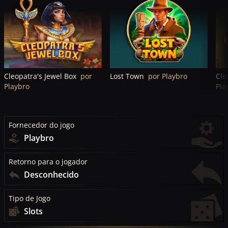
Cleopatra's Jewel Box
por
Lost Town
por Playbro
Cle
Playbro
Pla
Fornecedor do jogo
Playbro
Retorno para o jogador
Desconhecido
Tipo de Jogo
Slots