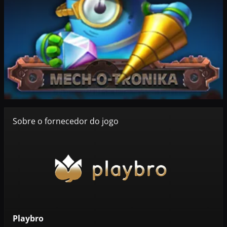
Sobre o fornecedor do jogo
Playbro