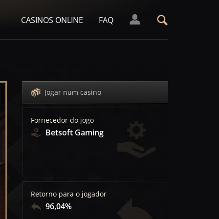
CASINOS ONLINE
FAQ
Jogar num casino
Fornecedor do jogo
Betsoft Gaming
Retorno para o jogador
96,04%