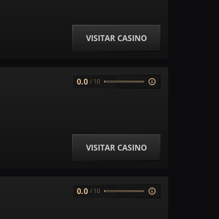
VISITAR CASINO
0.0
/ 10
VISITAR CASINO
0.0
/ 10