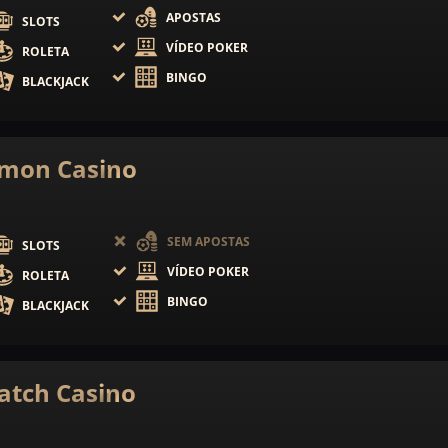
APOSTAS
SLOTS
VÍDEO POKER
ROLETA
BINGO
BLACKJACK
mon Casino
SEM APOSTAS
SLOTS
VÍDEO POKER
ROLETA
BINGO
BLACKJACK
atch Casino