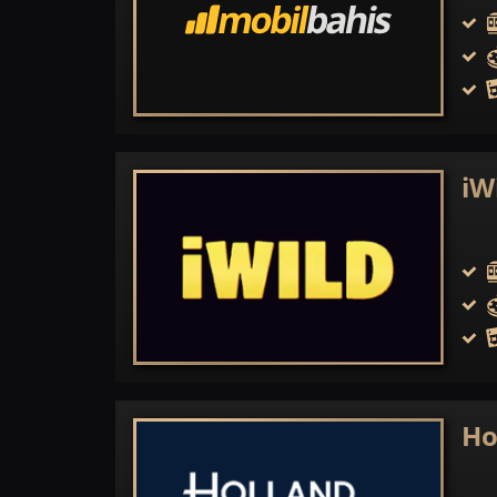
iW
Ho