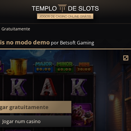
s Gratuitamente
átis no modo demo
por Betsoft Gaming
gar gratuitamente
Jogar num casino