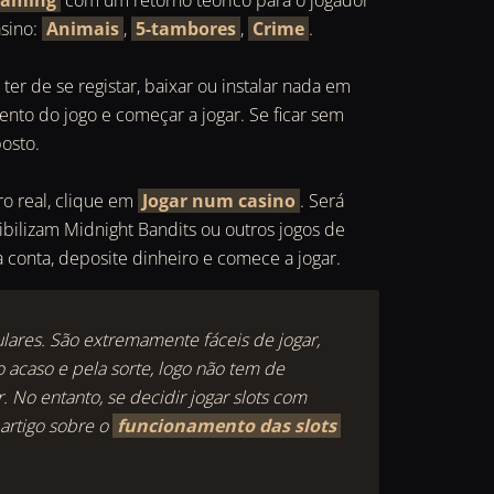
Gaming
com um retorno teórico para o jogador
asino:
Animais
,
5-tambores
,
Crime
.
ter de se registar, baixar ou instalar nada em
mento do jogo e começar a jogar. Se ficar sem
posto.
ro real, clique em
Jogar num casino
. Será
nibilizam Midnight Bandits ou outros jogos de
 conta, deposite dinheiro e comece a jogar.
lares. São extremamente fáceis de jogar,
 acaso e pela sorte, logo não tem de
 No entanto, se decidir jogar slots com
artigo sobre o
funcionamento das slots