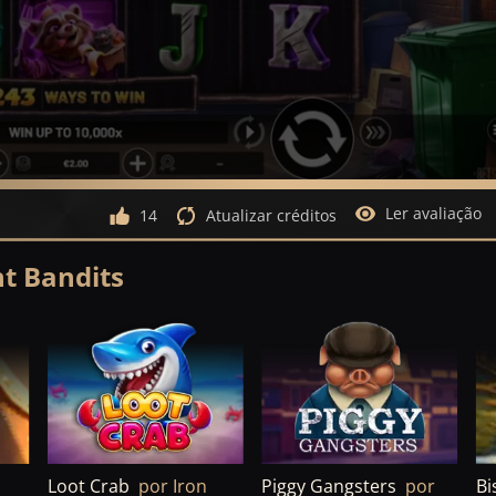
Ler avaliação
14
Atualizar créditos
t Bandits
Loot Crab
por Iron
Piggy Gangsters
por
Bi