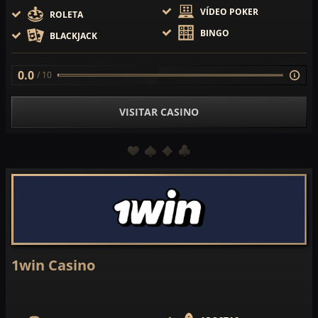
VÍDEO POKER
ROLETA
BINGO
BLACKJACK
0.0
/ 10
VISITAR CASINO
1win Casino