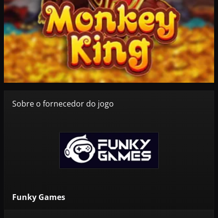
Sobre o fornecedor do jogo
Funky Games