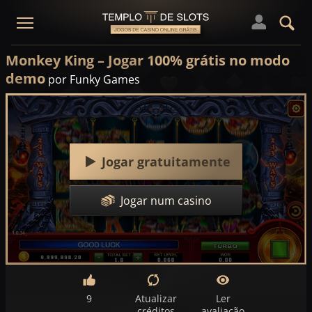
Monkey King – Jogar 100% grátis no modo
demo
por Funky Games
Jogar gratuitamente
Jogar num casino
9
Atualizar
Ler
créditos
avaliação