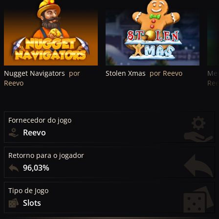
Nugget Navigators
por
Stolen Xmas
por Reevo
Mer
Reevo
Ree
Fornecedor do jogo
Reevo
Retorno para o jogador
96,03%
Tipo de Jogo
Slots