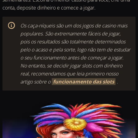
conta, deposite dinheiro e comece a jogar.
Os caça-níqueis são um dos jogos de casino mais
populares. São extremamente fáceis de jogar,
pois os resultados são totalmente determinados
pelo o acaso e pela sorte, logo não tem de estudar
o seu funcionamento antes de começar a jogar.
No entanto, se decidir jogar slots com dinheiro
real, recomendamos que leia primeiro nosso
artigo sobre o
funcionamento das slots
.