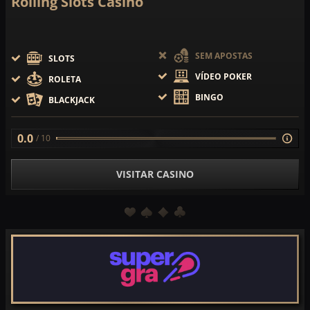
Rolling Slots Casino
SEM APOSTAS
SLOTS
VÍDEO POKER
ROLETA
BINGO
BLACKJACK
0.0
/ 10
VISITAR CASINO