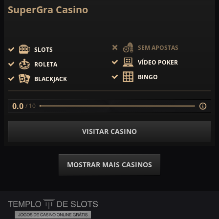
SuperGra Casino
SEM APOSTAS
SLOTS
VÍDEO POKER
ROLETA
BINGO
BLACKJACK
0.0
/ 10
VISITAR CASINO
MOSTRAR MAIS CASINOS