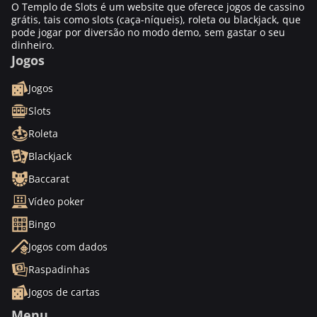
O Templo de Slots é um website que oferece jogos de cassino
grátis, tais como slots (caça-níqueis), roleta ou blackjack, que
pode jogar por diversão no modo demo, sem gastar o seu
dinheiro.
Jogos
Jogos
Slots
Roleta
Blackjack
Baccarat
Vídeo poker
Bingo
Jogos com dados
Raspadinhas
Jogos de cartas
Menu