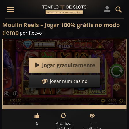
Moulin Reels – Jogar 100% grátis no modo
demo
por Reevo
Jogar gratuitamente
Jogar num casino
6
Atualizar
Ler
créditos
avaliação