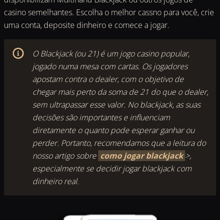
casino semelhantes. Escolha o melhor cassno para você, crie
uma conta, deposite dinheiro e comece a jogar.
O Blackjack (ou 21) é um jogo casino popular,
jogado numa mesa com cartas. Os jogadores
apostam contra o dealer, com o objetivo de
chegar mais perto da soma de 21 do que o dealer,
sem ultrapassar esse valor. No blackjack, as suas
decisões são importantes e influenciam
diretamente o quanto pode esperar ganhar ou
perder. Portanto, recomendamos que a leitura do
nosso artigo sobre
como jogar blackjack
>,
especialmente se decidir jogar blackjack com
dinheiro real.