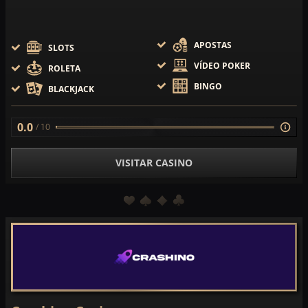
APOSTAS
SLOTS
VÍDEO POKER
ROLETA
BINGO
BLACKJACK
0.0
/ 10
VISITAR CASINO