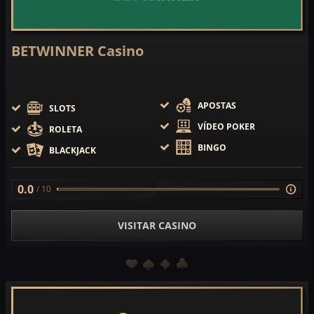
BETWINNER Casino
APOSTAS
SLOTS
VÍDEO POKER
ROLETA
BINGO
BLACKJACK
0.0
/ 10
VISITAR CASINO