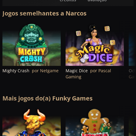
Jogos semelhantes a Narcos
Jogar gratuitamente
Jogar num casino
Mighty Crash
por Netgame
Magic Dice
por Pascal
Oct
Gaming
Ga
Mais jogos do(a) Funky Games