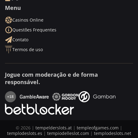
Menu
Casinos Online
Questões Frequentes
Contato
Termos de uso
Jogue com moderação e de forma
responsável.
© 2026 |
tempelderslots.at
|
templeofgames.com
|
templodeslots.es
|
tempiodelleslot.com
|
templodeslots.net