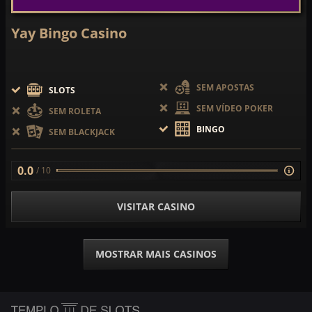
Yay Bingo Casino
SEM APOSTAS
SLOTS
SEM VÍDEO POKER
SEM ROLETA
BINGO
SEM BLACKJACK
0.0
/ 10
VISITAR CASINO
MOSTRAR MAIS CASINOS