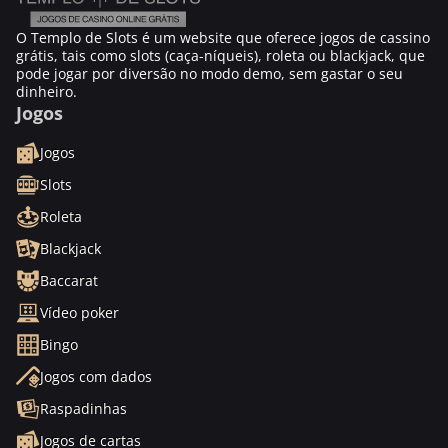
O Templo de Slots é um website que oferece jogos de cassino
grátis, tais como slots (caça-níqueis), roleta ou blackjack, que
pode jogar por diversão no modo demo, sem gastar o seu
dinheiro.
Jogos
Jogos
Slots
Roleta
Blackjack
Baccarat
Vídeo poker
Bingo
Jogos com dados
Raspadinhas
Jogos de cartas