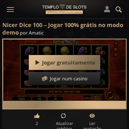
Nicer Dice 100 – Jogar 100% grátis no modo
demo
por Amatic
Jogar gratuitamente
Jogar num casino
2
Atualizar
Ler
créditos
avaliação