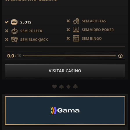
SEM APOSTAS
SLOTS
SEM VÍDEO POKER
SEM ROLETA
SEM BINGO
SEM BLACKJACK
0.0
/ 10
VISITAR CASINO