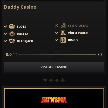
Daddy Casino
SEM APOSTAS
SLOTS
VÍDEO POKER
ROLETA
BINGO
BLACKJACK
0.0
/ 10
VISITAR CASINO