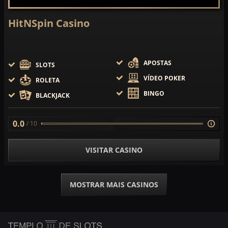
HitNSpin Casino
APOSTAS
SLOTS
VÍDEO POKER
ROLETA
BINGO
BLACKJACK
0.0
/ 10
VISITAR CASINO
MOSTRAR MAIS CASINOS