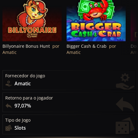
Billyonaire Bonus Hunt
por
Bigger Cash & Crab
por
Dou
Amatic
Amatic
Ama
Fornecedor do jogo
Amatic
Retorno para o jogador
97,07%
Tipo de Jogo
Slots