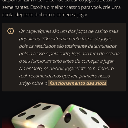
semelhantes. Escolha o melhor cassno para você, crie uma
conta, deposite dinheiro e comece a jogar.
Os caça-níqueis são um dos jogos de casino mais
populares. São extremamente fáceis de jogar,
pois os resultados são totalmente determinados
pelo o acaso e pela sorte, logo não tem de estudar
o seu funcionamento antes de começar a jogar.
No entanto, se decidir jogar slots com dinheiro
real, recomendamos que leia primeiro nosso
artigo sobre o
funcionamento das slots
.