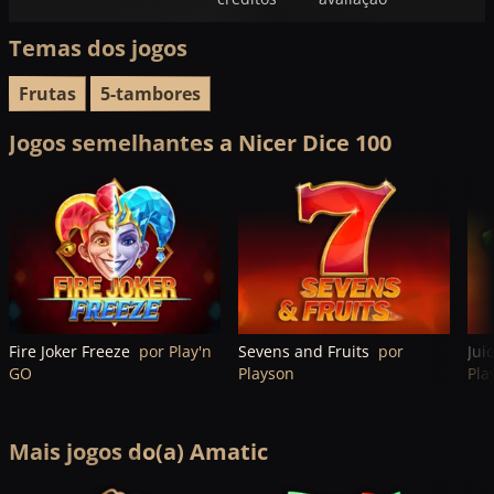
Temas dos jogos
Frutas
5-tambores
Jogos semelhantes a Nicer Dice 100
Fire Joker Freeze
por Play'n
Sevens and Fruits
por
Jui
GO
Playson
Pla
Mais jogos do(a) Amatic