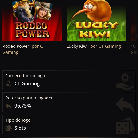
Rodeo Power
por CT
Lucky Kiwi
por CT Gaming
10 
Gaming
Ga
Fornecedor do jogo
CT Gaming
Retorno para o jogador
96,75%
Tipo de Jogo
Slots