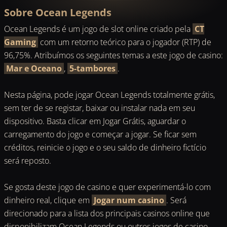
Sobre Ocean Legends
Ocean Legends é um jogo de slot online criado pela
CT
Gaming
com um retorno teórico para o jogador (RTP) de
96,75%. Atribuímos os seguintes temas a este jogo de casino:
Mar e Oceano
,
5-tambores
.
Nesta página, pode jogar Ocean Legends totalmente grátis,
sem ter de se registar, baixar ou instalar nada em seu
dispositivo. Basta clicar em Jogar Grátis, aguardar o
carregamento do jogo e começar a jogar. Se ficar sem
créditos, reinicie o jogo e o seu saldo de dinheiro fictício
será reposto.
Se gosta deste jogo de casino e quer experimentá-lo com
dinheiro real, clique em
Jogar num casino
. Será
direcionado para a lista dos principais casinos online que
disponibilizam Ocean Legends ou outros jogos de casino