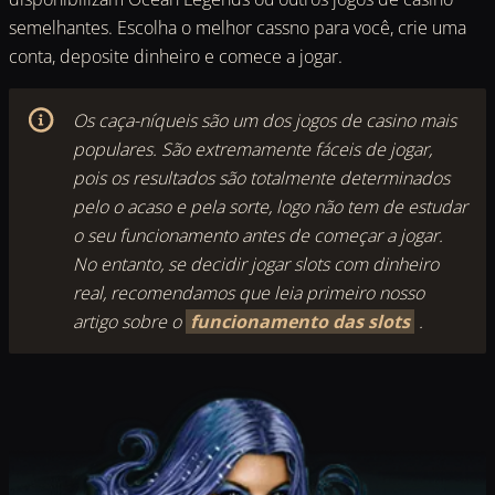
semelhantes. Escolha o melhor cassno para você, crie uma
conta, deposite dinheiro e comece a jogar.
Os caça-níqueis são um dos jogos de casino mais
populares. São extremamente fáceis de jogar,
pois os resultados são totalmente determinados
pelo o acaso e pela sorte, logo não tem de estudar
o seu funcionamento antes de começar a jogar.
No entanto, se decidir jogar slots com dinheiro
real, recomendamos que leia primeiro nosso
artigo sobre o
funcionamento das slots
.