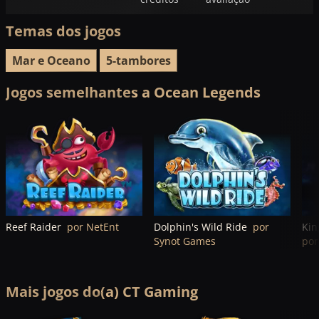
Temas dos jogos
Mar e Oceano
5-tambores
Jogos semelhantes a Ocean Legends
Reef Raider
por NetEnt
Dolphin's Wild Ride
por
Kin
Synot Games
por
Mais jogos do(a) CT Gaming