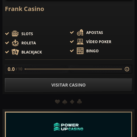
Frank Casino
APOSTAS
SLOTS
VÍDEO POKER
ROLETA
BINGO
BLACKJACK
0.0
/ 10
VISITAR CASINO