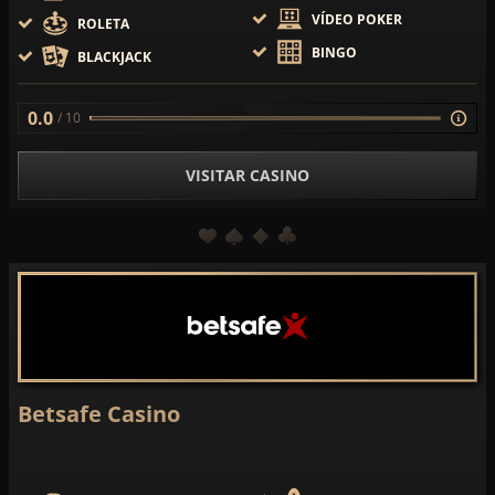
VÍDEO POKER
ROLETA
BINGO
BLACKJACK
0.0
/ 10
VISITAR CASINO
Betsafe Casino