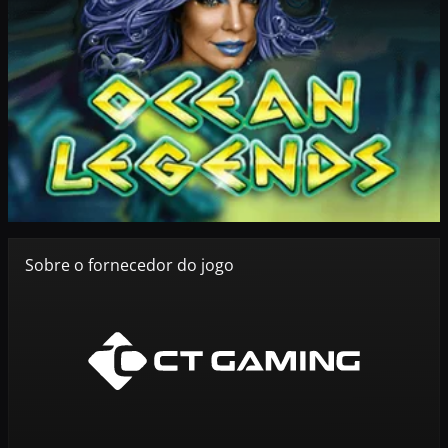
Sobre o fornecedor do jogo