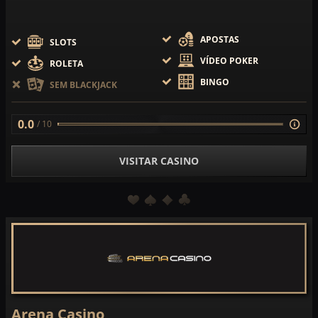
APOSTAS
SLOTS
VÍDEO POKER
ROLETA
BINGO
SEM BLACKJACK
0.0
/ 10
VISITAR CASINO
Arena Casino