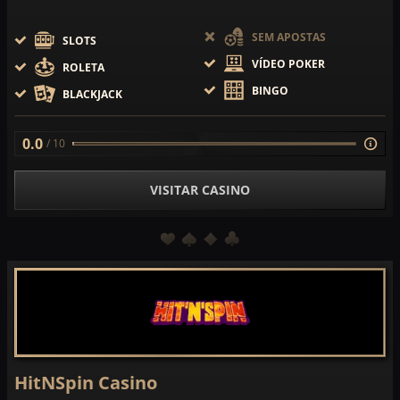
SEM APOSTAS
SLOTS
VÍDEO POKER
ROLETA
BINGO
BLACKJACK
0.0
/ 10
VISITAR CASINO
HitNSpin Casino