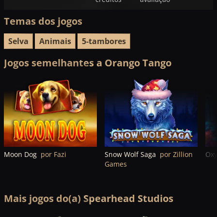
Temas dos jogos
Selva
Animais
5-tambores
Jogos semelhantes a Orango Tango
Moon Dog
por Fazi
Snow Wolf Saga
por Zillion
Oxy
Games
Mais jogos do(a) Spearhead Studios