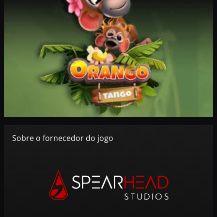
Sobre o fornecedor do jogo