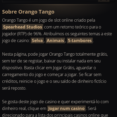
Sobre Orango Tango
Orango Tango é um jogo de slot online criado pela
Spearhead Studios
com um retorno teórico para o
jogador (RTP) de 96%. Atribuímos os seguintes temas a este
jogo de casino:
Selva
,
Animais
,
5-tambores
.
Nesta página, pode jogar Orango Tango totalmente grátis,
sem ter de se registar, baixar ou instalar nada em seu
dispositivo. Basta clicar em Jogar Grátis, aguardar o
carregamento do jogo e começar a jogar. Se ficar sem
créditos, reinicie o jogo e o seu saldo de dinheiro fictício
será reposto.
Se gosta deste jogo de casino e quer experimentá-lo com
dinheiro real, clique em
Jogar num casino
. Será
direcionado para a lista dos principais casinos online que