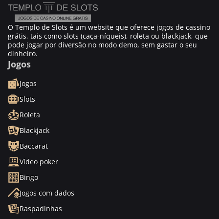
O Templo de Slots é um website que oferece jogos de cassino
grátis, tais como slots (caça-níqueis), roleta ou blackjack, que
pode jogar por diversão no modo demo, sem gastar o seu
dinheiro.
Jogos
Jogos
Slots
Roleta
Blackjack
Baccarat
Vídeo poker
Bingo
Jogos com dados
Raspadinhas