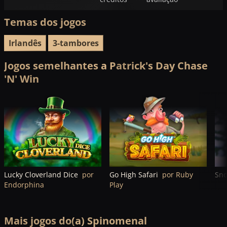
Temas dos jogos
Irlandês
3-tambores
Jogos semelhantes a Patrick's Day Chase
'N' Win
Lucky Cloverland Dice
por
Go High Safari
por Ruby
Sn
Endorphina
Play
Mais jogos do(a) Spinomenal