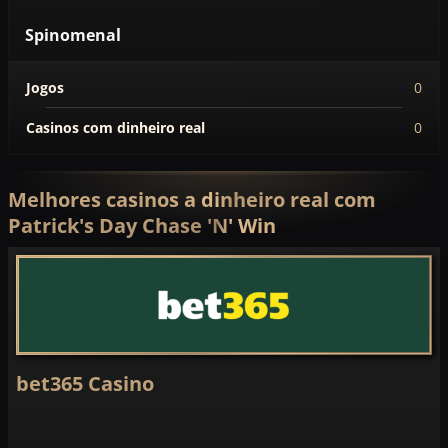
Spinomenal
Jogos
0
Casinos com dinheiro real
0
Melhores casinos a dinheiro real com
Patrick's Day Chase 'N' Win
bet365 Casino