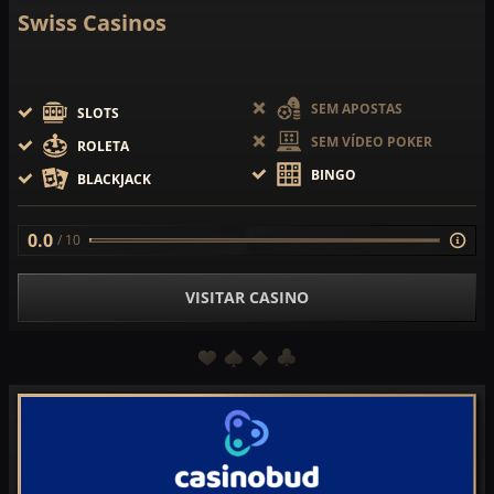
Swiss Casinos
SEM APOSTAS
SLOTS
SEM VÍDEO POKER
ROLETA
BINGO
BLACKJACK
0.0
/ 10
VISITAR CASINO