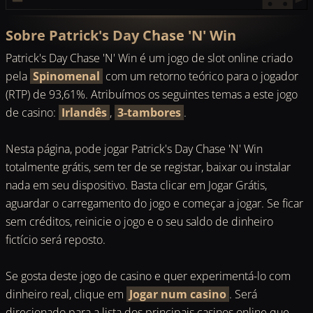
Sobre Patrick's Day Chase 'N' Win
Patrick's Day Chase 'N' Win é um jogo de slot online criado
pela
Spinomenal
com um retorno teórico para o jogador
(RTP) de 93,61%. Atribuímos os seguintes temas a este jogo
de casino:
Irlandês
,
3-tambores
.
Nesta página, pode jogar Patrick's Day Chase 'N' Win
totalmente grátis, sem ter de se registar, baixar ou instalar
nada em seu dispositivo. Basta clicar em Jogar Grátis,
aguardar o carregamento do jogo e começar a jogar. Se ficar
sem créditos, reinicie o jogo e o seu saldo de dinheiro
fictício será reposto.
Se gosta deste jogo de casino e quer experimentá-lo com
dinheiro real, clique em
Jogar num casino
. Será
direcionado para a lista dos principais casinos online que