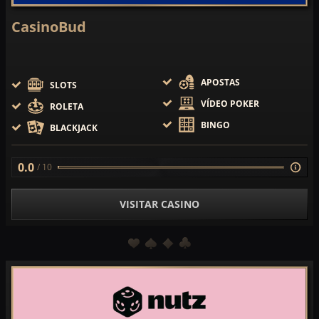
CasinoBud
APOSTAS
SLOTS
VÍDEO POKER
ROLETA
BINGO
BLACKJACK
0.0
/ 10
VISITAR CASINO