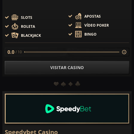
APOSTAS
SLOTS
VÍDEO POKER
ROLETA
BINGO
BLACKJACK
0.0
/ 10
VISITAR CASINO
Speedybet Casino