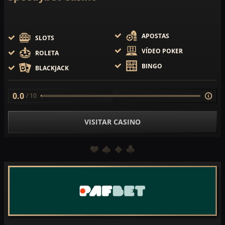
APOSTAS
SLOTS
VÍDEO POKER
ROLETA
BINGO
BLACKJACK
0.0
/ 10
VISITAR CASINO