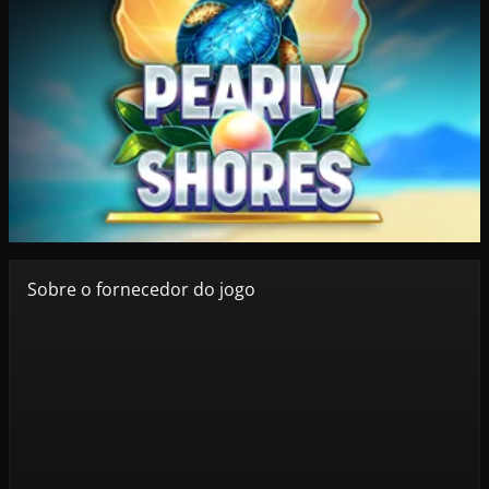
Sobre o fornecedor do jogo