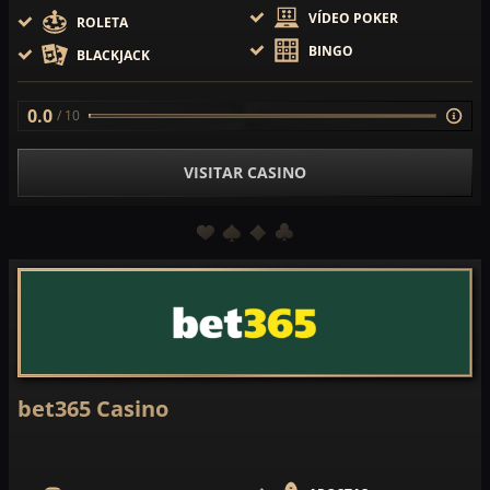
VÍDEO POKER
ROLETA
BINGO
BLACKJACK
0.0
/ 10
VISITAR CASINO
bet365 Casino