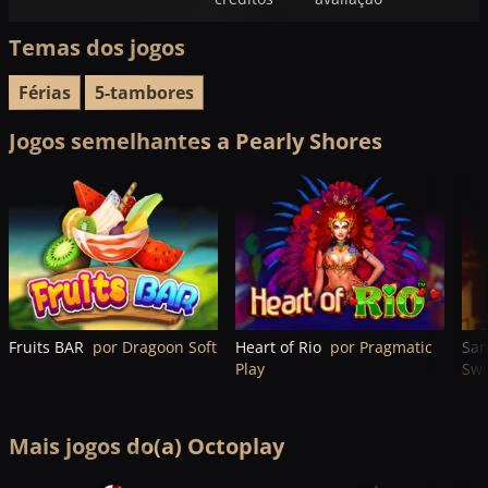
Temas dos jogos
Férias
5-tambores
Jogos semelhantes a Pearly Shores
Fruits BAR
por Dragoon Soft
Heart of Rio
por Pragmatic
San
Play
Swi
Mais jogos do(a) Octoplay