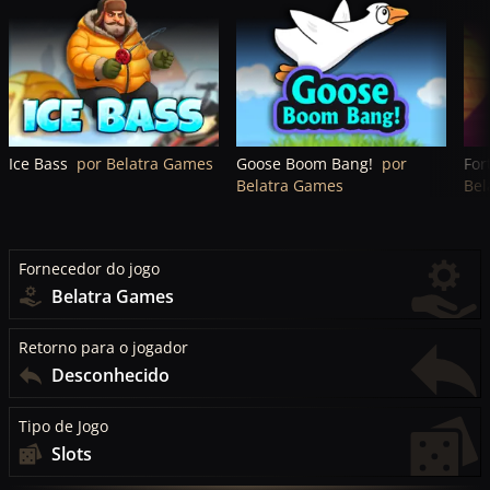
Ice Bass
por Belatra Games
Goose Boom Bang!
por
Fo
Belatra Games
Bel
Fornecedor do jogo
Belatra Games
Retorno para o jogador
Desconhecido
Tipo de Jogo
Slots