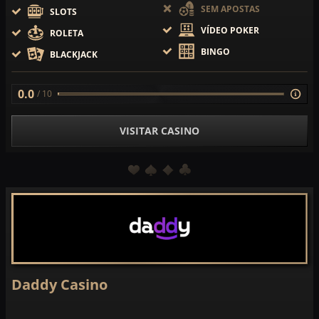
SEM APOSTAS
SLOTS
VÍDEO POKER
ROLETA
BINGO
BLACKJACK
0.0
/ 10
VISITAR CASINO
Daddy Casino