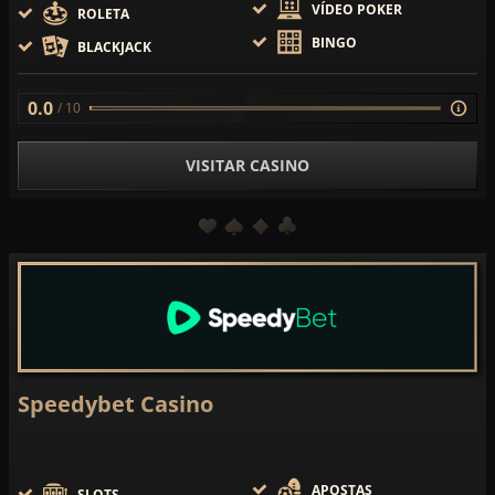
VÍDEO POKER
ROLETA
BINGO
BLACKJACK
0.0
/ 10
VISITAR CASINO
Speedybet Casino
APOSTAS
SLOTS