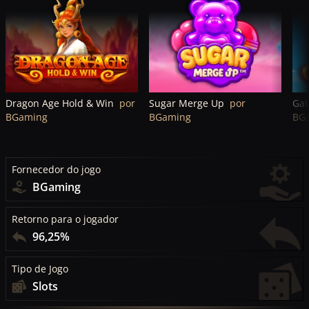
Dragon Age Hold & Win
por
Sugar Merge Up
por
Gat
BGaming
BGaming
BG
Fornecedor do jogo
BGaming
Retorno para o jogador
96,25%
Tipo de Jogo
Slots