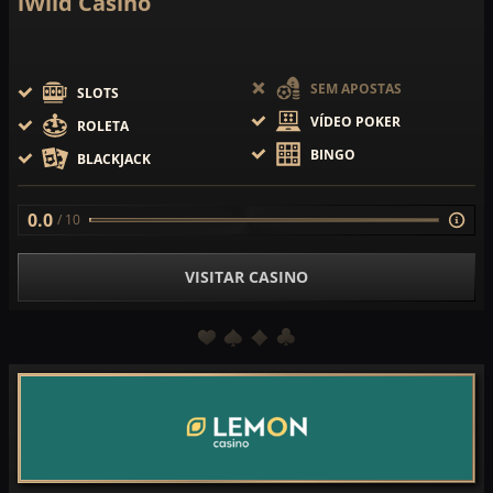
iWild Casino
SEM APOSTAS
SLOTS
VÍDEO POKER
ROLETA
BINGO
BLACKJACK
0.0
/ 10
VISITAR CASINO