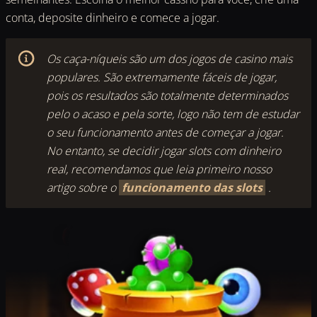
conta, deposite dinheiro e comece a jogar.
Os caça-níqueis são um dos jogos de casino mais
populares. São extremamente fáceis de jogar,
pois os resultados são totalmente determinados
pelo o acaso e pela sorte, logo não tem de estudar
o seu funcionamento antes de começar a jogar.
No entanto, se decidir jogar slots com dinheiro
real, recomendamos que leia primeiro nosso
artigo sobre o
funcionamento das slots
.