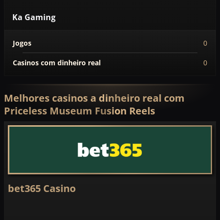
Ka Gaming
Jogos
0
Casinos com dinheiro real
0
Melhores casinos a dinheiro real com
Priceless Museum Fusion Reels
bet365 Casino