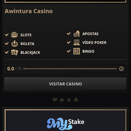
Awintura Casino
APOSTAS
SLOTS
VÍDEO POKER
ROLETA
BINGO
BLACKJACK
0.0
/ 10
VISITAR CASINO