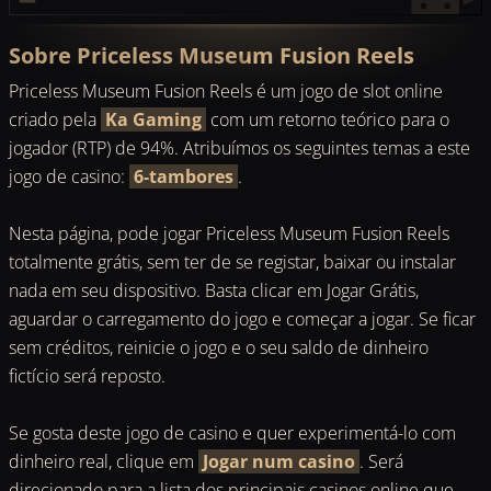
Sobre Priceless Museum Fusion Reels
Priceless Museum Fusion Reels é um jogo de slot online
criado pela
Ka Gaming
com um retorno teórico para o
jogador (RTP) de 94%. Atribuímos os seguintes temas a este
jogo de casino:
6-tambores
.
Nesta página, pode jogar Priceless Museum Fusion Reels
totalmente grátis, sem ter de se registar, baixar ou instalar
nada em seu dispositivo. Basta clicar em Jogar Grátis,
aguardar o carregamento do jogo e começar a jogar. Se ficar
sem créditos, reinicie o jogo e o seu saldo de dinheiro
fictício será reposto.
Se gosta deste jogo de casino e quer experimentá-lo com
dinheiro real, clique em
Jogar num casino
. Será
direcionado para a lista dos principais casinos online que