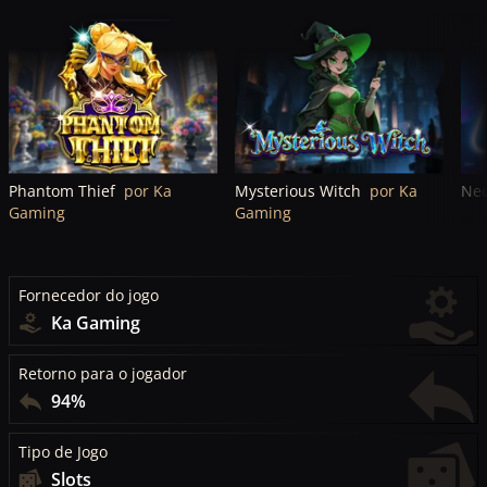
Phantom Thief
por Ka
Mysterious Witch
por Ka
Neo
Gaming
Gaming
Fornecedor do jogo
Ka Gaming
Retorno para o jogador
94%
Tipo de Jogo
Slots