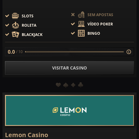
SEM APOSTAS
SLOTS
VÍDEO POKER
ROLETA
BINGO
BLACKJACK
0.0
/ 10
VISITAR CASINO
Lemon Casino