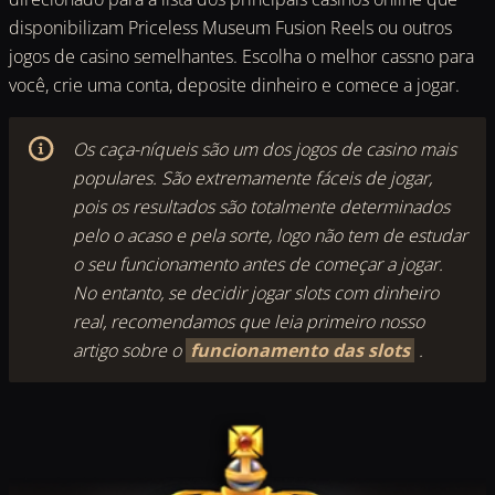
disponibilizam Priceless Museum Fusion Reels ou outros
jogos de casino semelhantes. Escolha o melhor cassno para
você, crie uma conta, deposite dinheiro e comece a jogar.
Os caça-níqueis são um dos jogos de casino mais
populares. São extremamente fáceis de jogar,
pois os resultados são totalmente determinados
pelo o acaso e pela sorte, logo não tem de estudar
o seu funcionamento antes de começar a jogar.
No entanto, se decidir jogar slots com dinheiro
real, recomendamos que leia primeiro nosso
artigo sobre o
funcionamento das slots
.