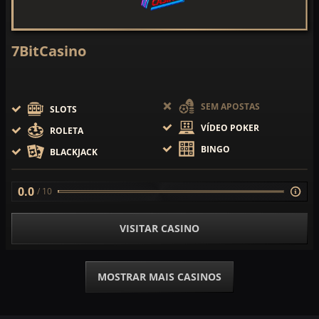
7BitCasino
SEM APOSTAS
SLOTS
VÍDEO POKER
ROLETA
BINGO
BLACKJACK
0.0
/ 10
VISITAR CASINO
MOSTRAR MAIS CASINOS