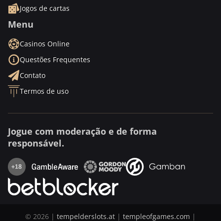
Jogos de cartas
Menu
Casinos Online
Questões Frequentes
Contato
Termos de uso
Jogue com moderação e de forma
responsável.
© 2026 |
tempelderslots.at
|
templeofgames.com
|