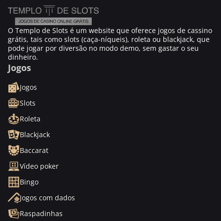
O Templo de Slots é um website que oferece jogos de cassino
grátis, tais como slots (caça-níqueis), roleta ou blackjack, que
pode jogar por diversão no modo demo, sem gastar o seu
dinheiro.
Jogos
Jogos
Slots
Roleta
Blackjack
Baccarat
Vídeo poker
Bingo
Jogos com dados
Raspadinhas