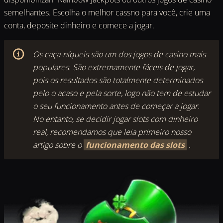
semelhantes. Escolha o melhor cassno para você, crie uma
conta, deposite dinheiro e comece a jogar.
Os caça-níqueis são um dos jogos de casino mais
populares. São extremamente fáceis de jogar,
pois os resultados são totalmente determinados
pelo o acaso e pela sorte, logo não tem de estudar
o seu funcionamento antes de começar a jogar.
No entanto, se decidir jogar slots com dinheiro
real, recomendamos que leia primeiro nosso
artigo sobre o
funcionamento das slots
.