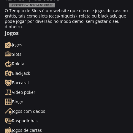
O Templo de Slots é um website que oferece jogos de cassino
grátis, tais como slots (caça-níqueis), roleta ou blackjack, que
pode jogar por diversão no modo demo, sem gastar o seu
dinheiro.
Jogos
Jogos
Slots
Roleta
Blackjack
Baccarat
Vídeo poker
Bingo
Jogos com dados
Raspadinhas
Jogos de cartas