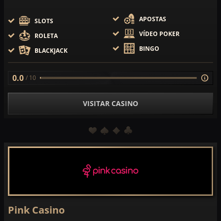
APOSTAS
SLOTS
VÍDEO POKER
ROLETA
BINGO
BLACKJACK
0.0
/ 10
VISITAR CASINO
Pink Casino