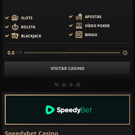
APOSTAS
SLOTS
VÍDEO POKER
ROLETA
BINGO
BLACKJACK
0.0
/ 10
VISITAR CASINO
Speedybet Casino