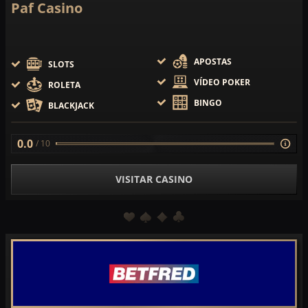
Paf Casino
APOSTAS
SLOTS
VÍDEO POKER
ROLETA
BINGO
BLACKJACK
0.0
/ 10
VISITAR CASINO