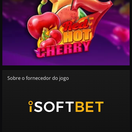
Sobre o fornecedor do jogo