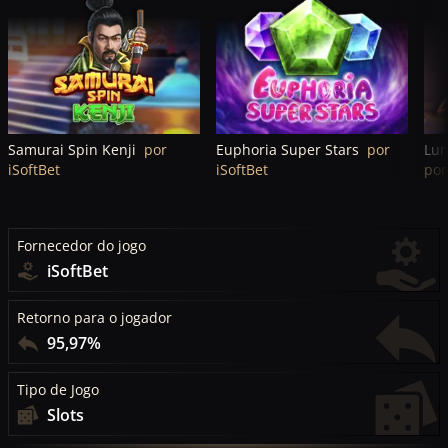
Samurai Spin Kenji
por
Euphoria Super Stars
por
Lur
iSoftBet
iSoftBet
por
Fornecedor do jogo
iSoftBet
Retorno para o jogador
95,97%
Tipo de Jogo
Slots