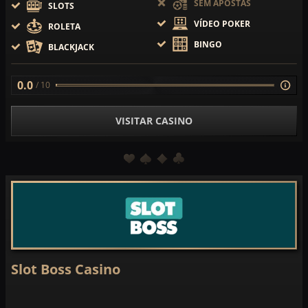
SEM APOSTAS
SLOTS
VÍDEO POKER
ROLETA
BINGO
BLACKJACK
0.0
/ 10
VISITAR CASINO
Slot Boss Casino