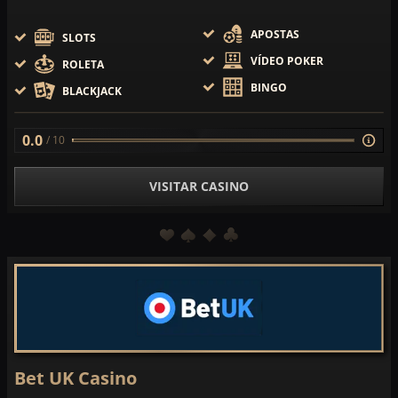
APOSTAS
SLOTS
VÍDEO POKER
ROLETA
BINGO
BLACKJACK
0.0
/ 10
VISITAR CASINO
Bet UK Casino