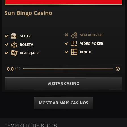
Sun Bingo Casino
SEM APOSTAS
SLOTS
VÍDEO POKER
ROLETA
BINGO
BLACKJACK
0.0
/ 10
VISITAR CASINO
MOSTRAR MAIS CASINOS