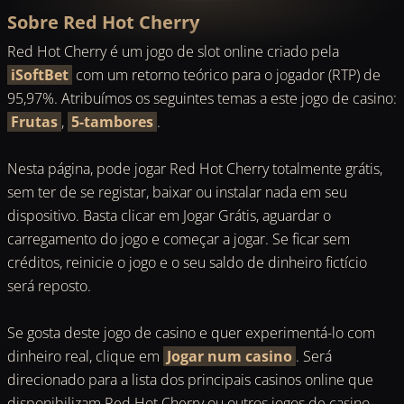
Sobre Red Hot Cherry
Red Hot Cherry é um jogo de slot online criado pela
iSoftBet
com um retorno teórico para o jogador (RTP) de
95,97%. Atribuímos os seguintes temas a este jogo de casino:
Frutas
,
5-tambores
.
Nesta página, pode jogar Red Hot Cherry totalmente grátis,
sem ter de se registar, baixar ou instalar nada em seu
dispositivo. Basta clicar em Jogar Grátis, aguardar o
carregamento do jogo e começar a jogar. Se ficar sem
créditos, reinicie o jogo e o seu saldo de dinheiro fictício
será reposto.
Se gosta deste jogo de casino e quer experimentá-lo com
dinheiro real, clique em
Jogar num casino
. Será
direcionado para a lista dos principais casinos online que
disponibilizam Red Hot Cherry ou outros jogos de casino