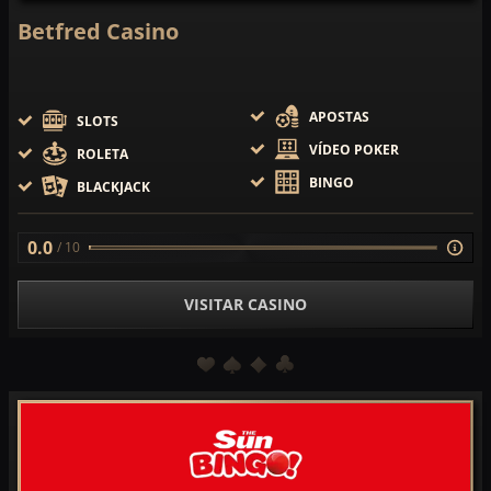
Betfred Casino
APOSTAS
SLOTS
VÍDEO POKER
ROLETA
BINGO
BLACKJACK
0.0
/ 10
VISITAR CASINO