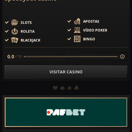
APOSTAS
SLOTS
VÍDEO POKER
ROLETA
BINGO
BLACKJACK
0.0
/ 10
VISITAR CASINO