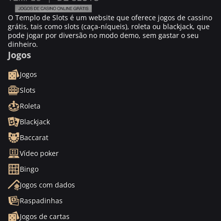
O Templo de Slots é um website que oferece jogos de cassino
grátis, tais como slots (caça-níqueis), roleta ou blackjack, que
pode jogar por diversão no modo demo, sem gastar o seu
dinheiro.
Jogos
Jogos
Slots
Roleta
Blackjack
Baccarat
Vídeo poker
Bingo
Jogos com dados
Raspadinhas
Jogos de cartas