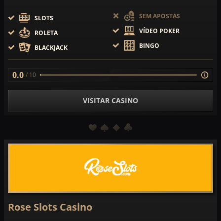
SEM APOSTAS
SLOTS
VÍDEO POKER
ROLETA
BINGO
BLACKJACK
0.0
/ 10
VISITAR CASINO
Rose Slots Casino