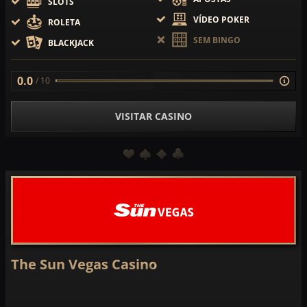
SLOTS
VÍDEO POKER
ROLETA
SEM BINGO
BLACKJACK
0.0
/ 10
VISITAR CASINO
The Sun Vegas Casino