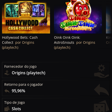
Hollywood Bets: Cash
Oink Oink Oink:
Kin
Collect
por Origins
AstroSnouts
por Origins
Ori
(playtech)
(playtech)
Fornecedor do jogo
Origins (playtech)
Retorno para o jogador
95,96%
Tipo de Jogo
Slots