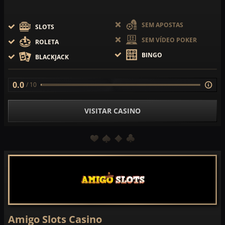
SEM APOSTAS
SLOTS
SEM VÍDEO POKER
ROLETA
BINGO
BLACKJACK
0.0
/ 10
VISITAR CASINO
Amigo Slots Casino