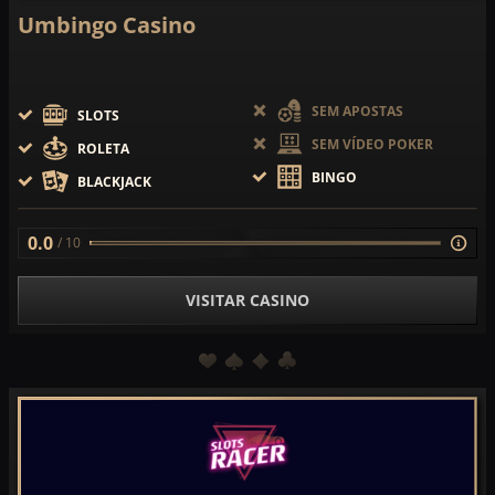
Umbingo Casino
SEM APOSTAS
SLOTS
SEM VÍDEO POKER
ROLETA
BINGO
BLACKJACK
0.0
/ 10
VISITAR CASINO