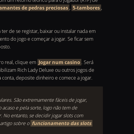
m um retorno teórico para o jogador (RTP) de
amantes de pedras preciosas
,
5-tambores
,
ter de se registar, baixar ou instalar nada em
mento do jogo e começar a jogar. Se ficar sem
posto.
ro real, clique em
Jogar num casino
. Será
nibilizam Rich Lady Deluxe ou outros jogos de
 conta, deposite dinheiro e comece a jogar.
lares. São extremamente fáceis de jogar,
 acaso e pela sorte, logo não tem de
 No entanto, se decidir jogar slots com
artigo sobre o
funcionamento das slots