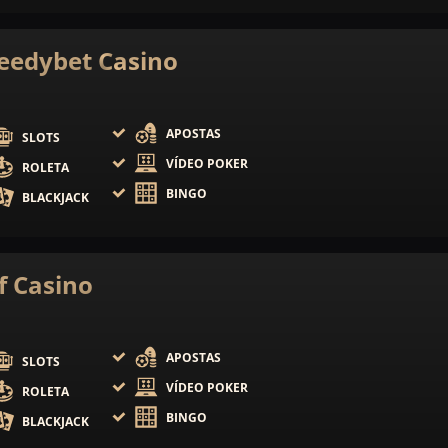
eedybet Casino
APOSTAS
SLOTS
VÍDEO POKER
ROLETA
BINGO
BLACKJACK
f Casino
APOSTAS
SLOTS
VÍDEO POKER
ROLETA
BINGO
BLACKJACK