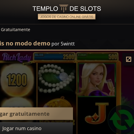
e Gratuitamente
átis no modo demo
por Swintt
gar gratuitamente
Jogar num casino