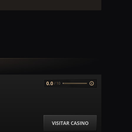
0.0
/ 10
VISITAR CASINO