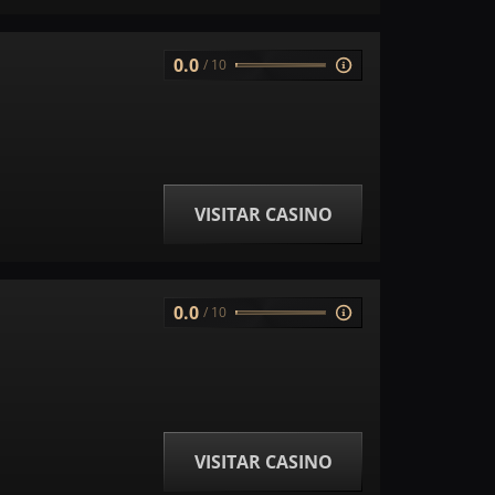
0.0
/ 10
VISITAR CASINO
0.0
/ 10
VISITAR CASINO