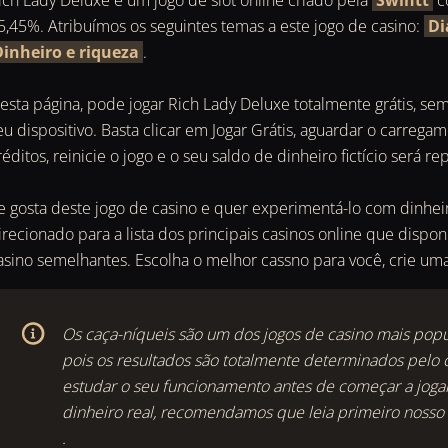
ich Lady Deluxe é um jogo de slot online criado pela
Swintt
co
5,45%. Atribuímos os seguintes temas a este jogo de casino:
Di
Dinheiro e riqueza
.
esta página, pode jogar Rich Lady Deluxe totalmente grátis, sem 
eu dispositivo. Basta clicar em Jogar Grátis, aguardar o carrega
réditos, reinicie o jogo e o seu saldo de dinheiro fictício será re
e gosta deste jogo de casino e quer experimentá-lo com dinhei
irecionado para a lista dos principais casinos online que dispo
asino semelhantes. Escolha o melhor cassno para você, crie uma
Os caça-níqueis são um dos jogos de casino mais popu
pois os resultados são totalmente determinados pelo o
estudar o seu funcionamento antes de começar a jogar.
dinheiro real, recomendamos que leia primeiro nosso 
.