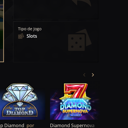
Tipo de Jogo
Slots
Blue Hear
Amusnet
op Diamond
por
Diamond Supernova