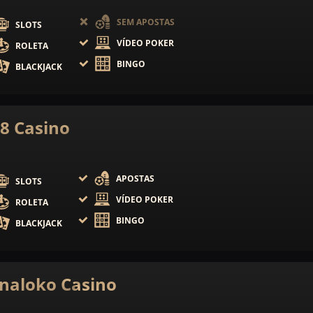
SEM APOSTAS
SLOTS
VÍDEO POKER
ROLETA
BINGO
BLACKJACK
8 Casino
APOSTAS
SLOTS
VÍDEO POKER
ROLETA
BINGO
BLACKJACK
naloko Casino