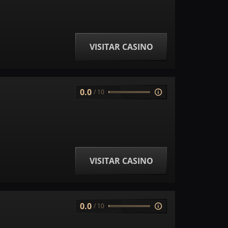
VISITAR CASINO
0.0
/ 10
VISITAR CASINO
0.0
/ 10