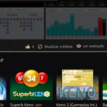
Ler avaliação
4
Atualizar créditos
ar
ple
Superb Keno
por
Keno 2 (Gameplay Int.)
Ba