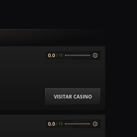
0.0
/ 10
VISITAR CASINO
0.0
/ 10