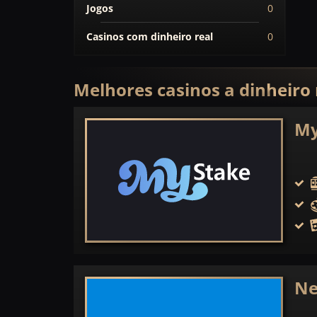
Jogos
0
Casinos com dinheiro real
0
Melhores casinos a dinheiro
My
Ne