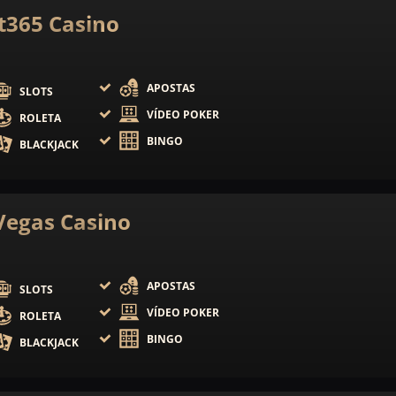
t365 Casino
APOSTAS
SLOTS
VÍDEO POKER
ROLETA
BINGO
BLACKJACK
Vegas Casino
APOSTAS
SLOTS
VÍDEO POKER
ROLETA
BINGO
BLACKJACK