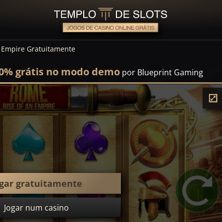
e Empire Gratuitamente
100% grátis no modo demo
por Blueprint Gaming
gar gratuitamente
Jogar num casino