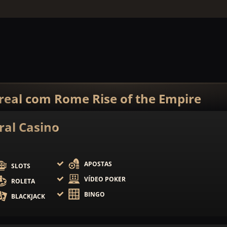
 real com Rome Rise of the Empire
ral Casino
APOSTAS
SLOTS
VÍDEO POKER
ROLETA
BINGO
BLACKJACK