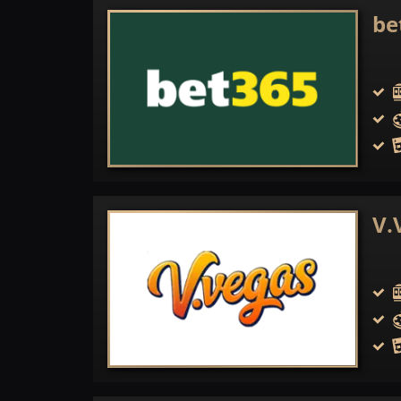
be
V.