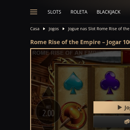
SLOTS
ROLETA
BLACKJACK
Casa
Jogos
Jogue nas Slot Rome Rise of th
Rome Rise of the Empire – Jogar 
Jo