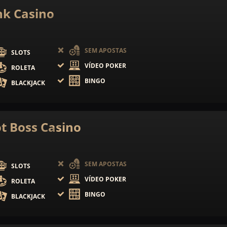
nk Casino
SEM APOSTAS
SLOTS
VÍDEO POKER
ROLETA
BINGO
BLACKJACK
ot Boss Casino
SEM APOSTAS
SLOTS
VÍDEO POKER
ROLETA
BINGO
BLACKJACK