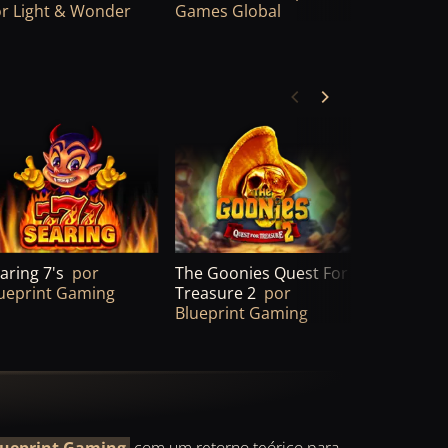
r Light & Wonder
Games Global
The Flints
Riches
po
Gaming
aring 7's
por
The Goonies Quest For
ueprint Gaming
Treasure 2
por
Blueprint Gaming