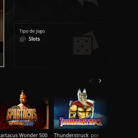
Tipo de Jogo
Slots
Knights of
Egg
por G
Studios
artacus Wonder 500
Thunderstruck
por