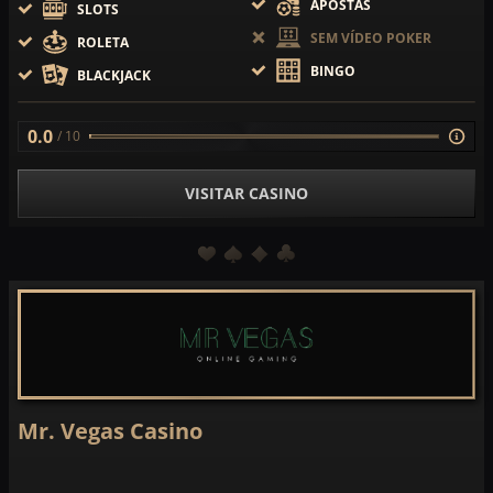
APOSTAS
SLOTS
SEM VÍDEO POKER
ROLETA
BINGO
BLACKJACK
0.0
/ 10
VISITAR CASINO
Mr. Vegas Casino