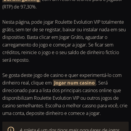
(RTP) de 97,30%.
Nesta página, pode jogar Roulette Evolution VIP totalmente
grátis, sem ter de se registar, baixar ou instalar nada em seu
dispositivo. Basta clicar em Jogar Grátis, aguardar o
carregamento do jogo e começar a jogar. Se ficar sem
créditos, reinicie o jogo e o seu saldo de dinheiro fictício
será reposto.
Se gosta deste jogo de casino e quer experimentá-lo com
dinheiro real, clique em
Jogar num casino
. Será
direcionado para a lista dos principais casinos online que
disponibilizam Roulette Evolution VIP ou outros jogos de
casino semelhantes. Escolha o melhor cassno para você, crie
uma conta, deposite dinheiro e comece a jogar.
A roleta é um dos tipos mais populares de jogos