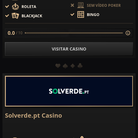
SEM VÍDEO POKER
ROLETA
BINGO
BLACKJACK
0.0
/ 10
VISITAR CASINO
Solverde.pt Casino