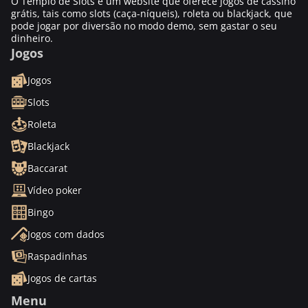
O Templo de Slots é um website que oferece jogos de cassino
grátis, tais como slots (caça-níqueis), roleta ou blackjack, que
pode jogar por diversão no modo demo, sem gastar o seu
dinheiro.
Jogos
Jogos
Slots
Roleta
Blackjack
Baccarat
Vídeo poker
Bingo
Jogos com dados
Raspadinhas
Jogos de cartas
Menu