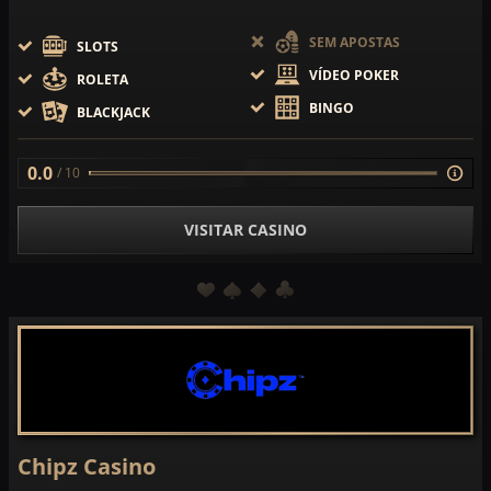
SEM APOSTAS
SLOTS
VÍDEO POKER
ROLETA
BINGO
BLACKJACK
0.0
/ 10
VISITAR CASINO
Chipz Casino