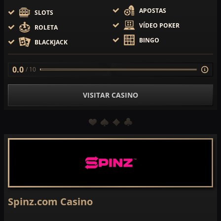
APOSTAS
SLOTS
VÍDEO POKER
ROLETA
BINGO
BLACKJACK
0.0
/ 10
VISITAR CASINO
Spinz.com Casino