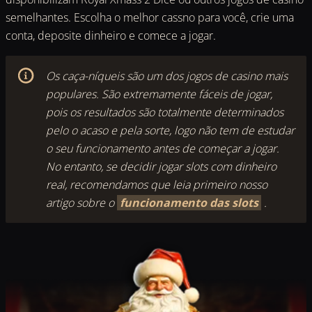
semelhantes. Escolha o melhor cassno para você, crie uma
conta, deposite dinheiro e comece a jogar.
Os caça-níqueis são um dos jogos de casino mais
populares. São extremamente fáceis de jogar,
pois os resultados são totalmente determinados
pelo o acaso e pela sorte, logo não tem de estudar
o seu funcionamento antes de começar a jogar.
No entanto, se decidir jogar slots com dinheiro
real, recomendamos que leia primeiro nosso
artigo sobre o
funcionamento das slots
.