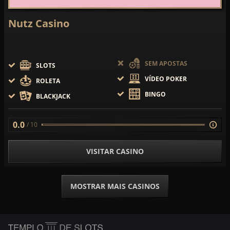
Nutz Casino
SEM APOSTAS
SLOTS
VÍDEO POKER
ROLETA
BINGO
BLACKJACK
0.0
/ 10
VISITAR CASINO
MOSTRAR MAIS CASINOS