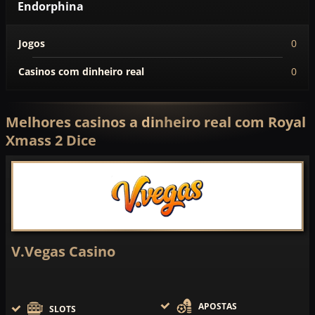
Endorphina
Jogos
0
Casinos com dinheiro real
0
Melhores casinos a dinheiro real com Royal
Xmass 2 Dice
V.Vegas Casino
APOSTAS
SLOTS