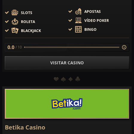
APOSTAS
SLOTS
VÍDEO POKER
ROLETA
BINGO
BLACKJACK
0.0
/ 10
VISITAR CASINO
Betika Casino