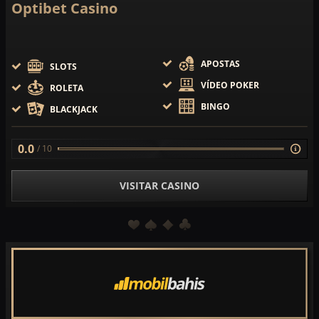
Optibet Casino
APOSTAS
SLOTS
VÍDEO POKER
ROLETA
BINGO
BLACKJACK
0.0
/ 10
VISITAR CASINO