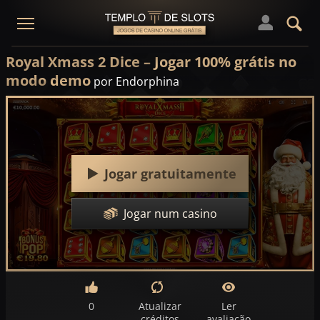
Royal Xmass 2 Dice – Jogar 100% grátis no
modo demo
por Endorphina
Jogar gratuitamente
Jogar num casino
0
Atualizar
Ler
créditos
avaliação