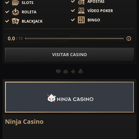
APOSTAS
SLOTS
VÍDEO POKER
ROLETA
BINGO
BLACKJACK
0.0
/ 10
VISITAR CASINO
Ninja Casino