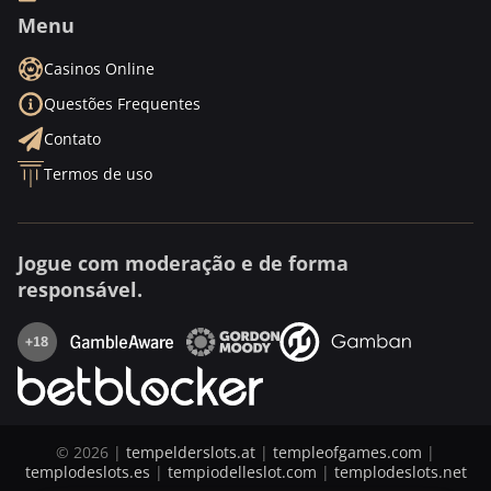
Menu
Casinos Online
Questões Frequentes
Contato
Termos de uso
Jogue com moderação e de forma
responsável.
© 2026 |
tempelderslots.at
|
templeofgames.com
|
templodeslots.es
|
tempiodelleslot.com
|
templodeslots.net