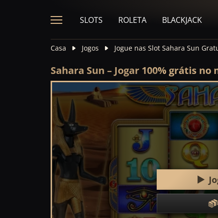
SLOTS
ROLETA
BLACKJACK
Casa
Jogos
Jogue nas Slot Sahara Sun Gra
Sahara Sun – Jogar 100% grátis n
Jo