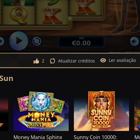
Ler avaliação
2
Atualizar créditos
 Sun
Money Mania Sphinx
Sunny Coin 10000:
Mu