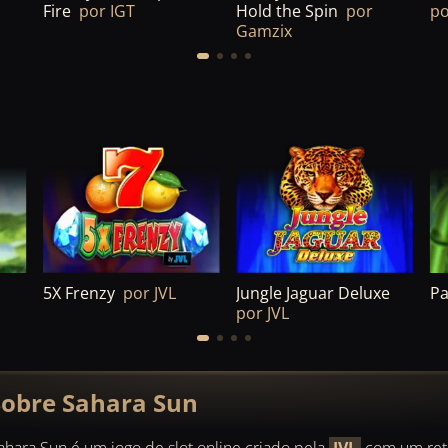
Fire
por IGT
Hold the Spin
por
po
Gamzix
5X Frenzy
por JVL
Jungle Jaguar Deluxe
Pa
por JVL
Sobre Sahara Sun