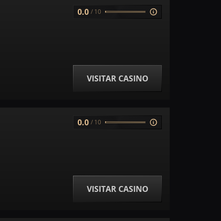
0.0
/ 10
VISITAR CASINO
0.0
/ 10
VISITAR CASINO