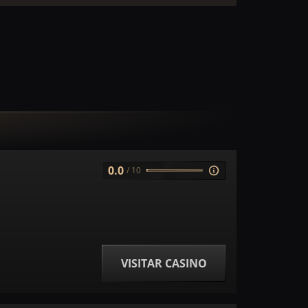
0.0
/ 10
VISITAR CASINO