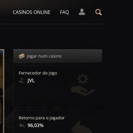
CASINOS ONLINE
FAQ
Jogar num casino
Fornecedor do jogo
JVL
Retorno para o jogador
96,03%