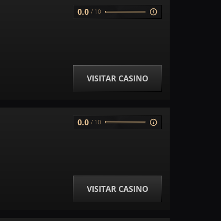
0.0
/ 10
VISITAR CASINO
0.0
/ 10
VISITAR CASINO