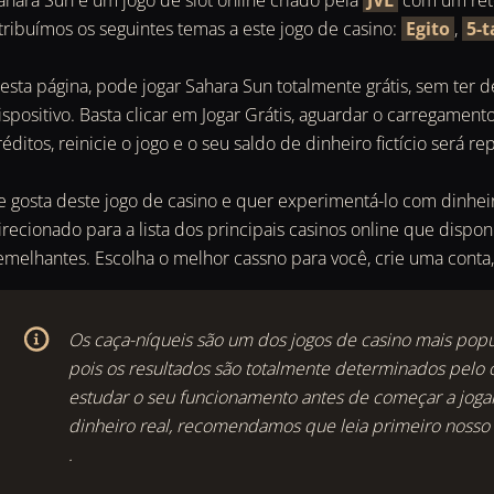
ahara Sun é um jogo de slot online criado pela
JVL
com um reto
tribuímos os seguintes temas a este jogo de casino:
Egito
,
5-
esta página, pode jogar Sahara Sun totalmente grátis, sem ter de
ispositivo. Basta clicar em Jogar Grátis, aguardar o carregament
réditos, reinicie o jogo e o seu saldo de dinheiro fictício será re
e gosta deste jogo de casino e quer experimentá-lo com dinhei
irecionado para a lista dos principais casinos online que dispo
emelhantes. Escolha o melhor cassno para você, crie uma conta,
Os caça-níqueis são um dos jogos de casino mais popu
pois os resultados são totalmente determinados pelo o
estudar o seu funcionamento antes de começar a jogar.
dinheiro real, recomendamos que leia primeiro nosso 
.