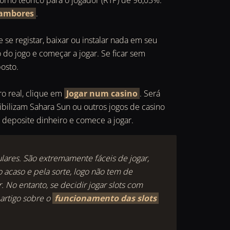
rno teórico para o jogador (RTP) de 96,03%.
tambores
.
 se registar, baixar ou instalar nada em seu
o do jogo e começar a jogar. Se ficar sem
posto.
ro real, clique em
Jogar num casino
. Será
nibilizam Sahara Sun ou outros jogos de casino
 deposite dinheiro e comece a jogar.
lares. São extremamente fáceis de jogar,
 acaso e pela sorte, logo não tem de
 No entanto, se decidir jogar slots com
artigo sobre o
funcionamento das slots