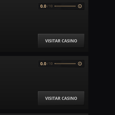
0.0
/ 10
VISITAR CASINO
0.0
/ 10
VISITAR CASINO