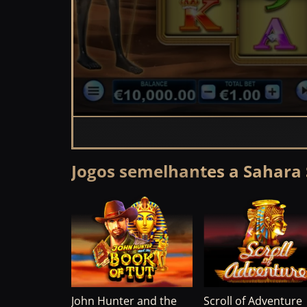
Jogos semelhantes a Sahara
John Hunter and the
Scroll of Adventure