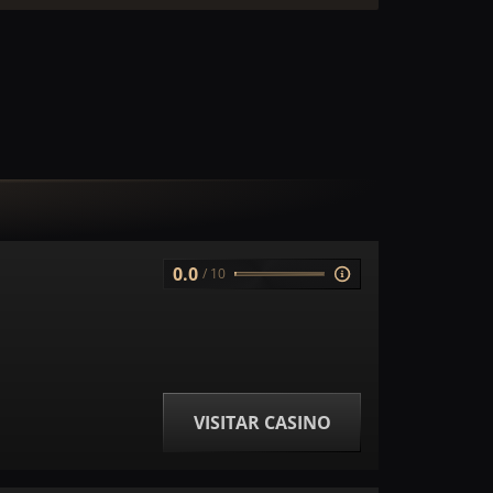
0.0
/ 10
VISITAR CASINO