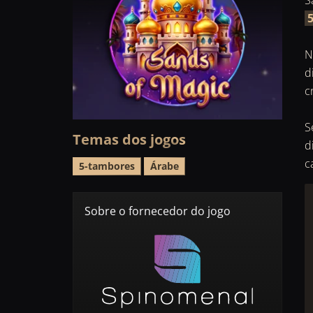
S
N
d
c
S
Temas dos jogos
d
c
5-tambores
Árabe
Sobre o fornecedor do jogo