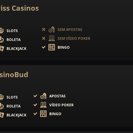
iss Casinos
SEM APOSTAS
SLOTS
SEM VÍDEO POKER
ROLETA
BINGO
BLACKJACK
sinoBud
APOSTAS
SLOTS
VÍDEO POKER
ROLETA
BINGO
BLACKJACK