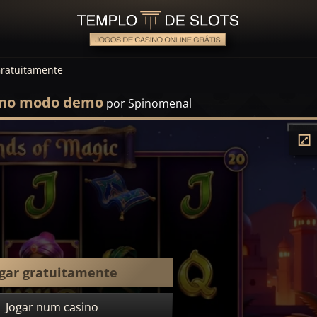
Gratuitamente
is no modo demo
por Spinomenal
gar gratuitamente
Jogar num casino