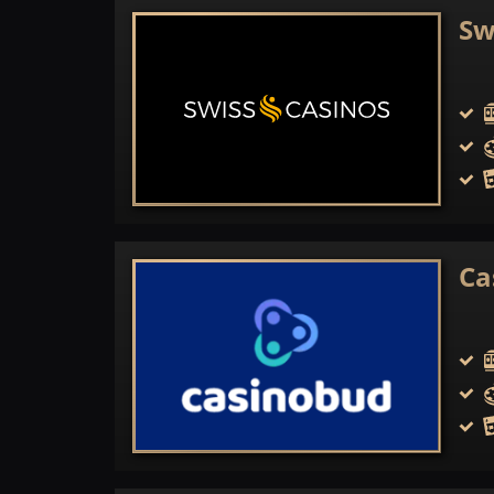
Sw
Ca