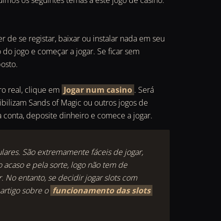
buímos os seguintes temas a este jogo de casino:
r de se registar, baixar ou instalar nada em seu
o do jogo e começar a jogar. Se ficar sem
posto.
ro real, clique em
Jogar num casino
. Será
nibilizam Sands of Magic ou outros jogos de
 conta, deposite dinheiro e comece a jogar.
lares. São extremamente fáceis de jogar,
 acaso e pela sorte, logo não tem de
 No entanto, se decidir jogar slots com
artigo sobre o
funcionamento das slots