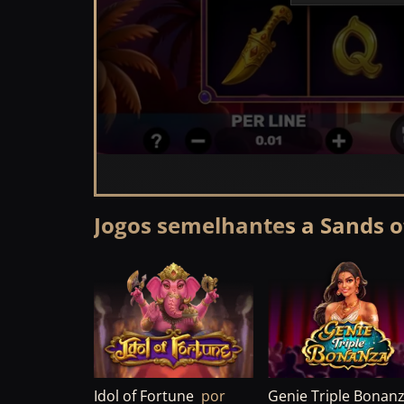
Jogos semelhantes a Sands o
Idol of Fortune
por
Genie Triple Bonan