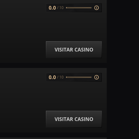
0.0
/ 10
VISITAR CASINO
0.0
/ 10
VISITAR CASINO