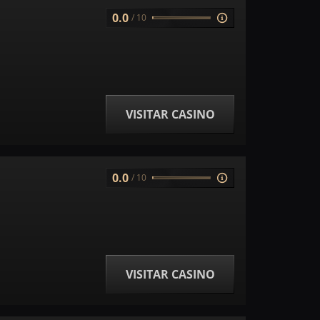
0.0
/ 10
VISITAR CASINO
0.0
/ 10
VISITAR CASINO