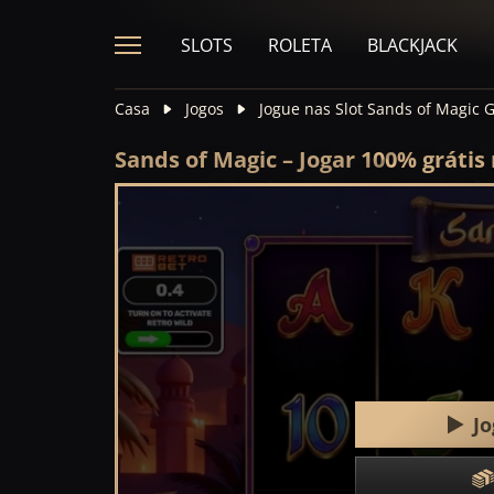
SLOTS
ROLETA
BLACKJACK
Casa
Jogos
Jogue nas Slot Sands of Magic 
Sands of Magic – Jogar 100% grát
Jo