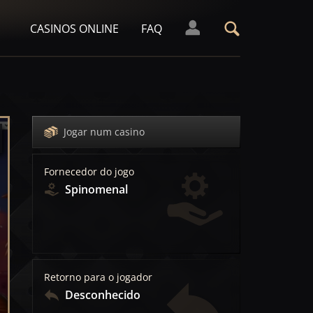
CASINOS ONLINE
FAQ
Jogar num casino
Fornecedor do jogo
Spinomenal
Retorno para o jogador
Desconhecido