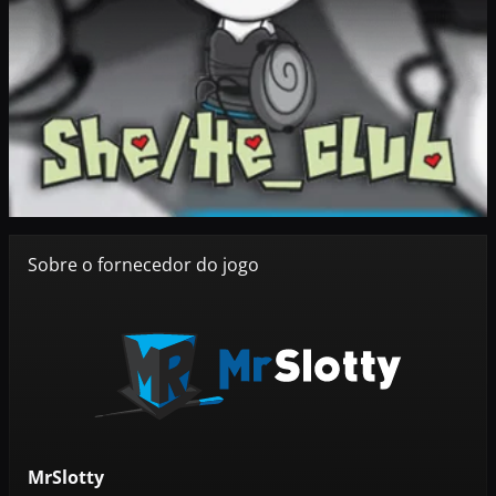
Sobre o fornecedor do jogo
MrSlotty