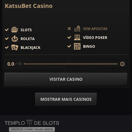
KatsuBet Casino
SEM APOSTAS
SLOTS
VÍDEO POKER
ROLETA
BINGO
BLACKJACK
0.0
/ 10
VISITAR CASINO
MOSTRAR MAIS CASINOS