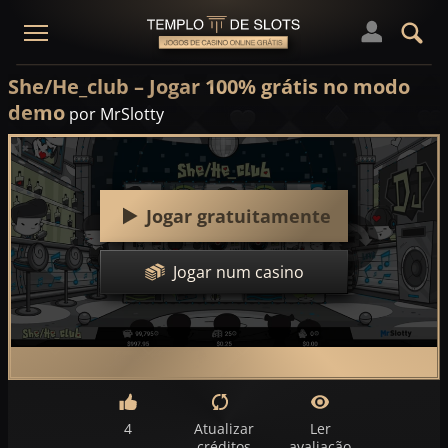
She/He_club – Jogar 100% grátis no modo
demo
por MrSlotty
Jogar gratuitamente
Jogar num casino
4
Atualizar
Ler
créditos
avaliação