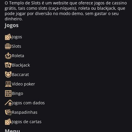
O Templo de Slots é um website que oferece jogos de cassino
grátis, tais como slots (caça-níqueis), roleta ou blackjack, que
pode jogar por diversão no modo demo, sem gastar o seu
dinheiro.
Jogos
Jogos
Slots
Roleta
Blackjack
Baccarat
Vídeo poker
Bingo
Jogos com dados
Raspadinhas
Jogos de cartas
Menu