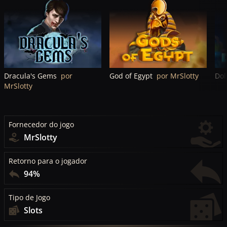
Dracula's Gems
por
God of Egypt
por MrSlotty
Dol
MrSlotty
Fornecedor do jogo
MrSlotty
Retorno para o jogador
94%
Tipo de Jogo
Slots