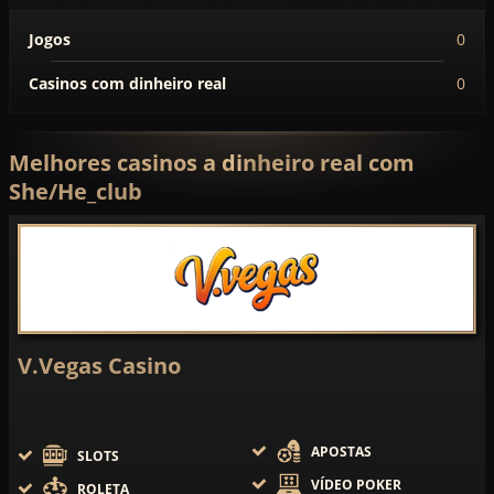
Jogos
0
Casinos com dinheiro real
0
Melhores casinos a dinheiro real com
She/He_club
V.Vegas Casino
APOSTAS
SLOTS
VÍDEO POKER
ROLETA