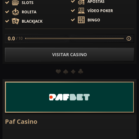
APOSTAS
SLOTS
VÍDEO POKER
ROLETA
BINGO
BLACKJACK
0.0
/ 10
VISITAR CASINO
Paf Casino