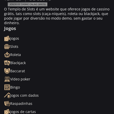
O Templo de Slots é um website que oferece jogos de cassino
grátis, tais como slots (caça-níqueis), roleta ou blackjack, que
pode jogar por diversão no modo demo, sem gastar o seu
dinheiro.
Jogos
Jogos
Slots
Roleta
Blackjack
Baccarat
Vídeo poker
Bingo
Jogos com dados
Raspadinhas
Jogos de cartas