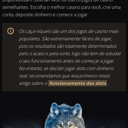
semelhantes. Escolha o melhor cassno para você, crie uma
conta, deposite dinheiro e comece a jogar.
Os caça-níqueis são um dos jogos de casino mais
populares. São extremamente fáceis de jogar,
pois os resultados são totalmente determinados
pelo o acaso e pela sorte, logo não tem de estudar
o seu funcionamento antes de começar a jogar.
No entanto, se decidir jogar slots com dinheiro
real, recomendamos que leia primeiro nosso
artigo sobre o
funcionamento das slots
.