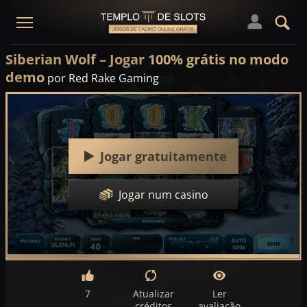
Siberian Wolf – Jogar 100% grátis no modo
demo
por Red Rake Gaming
Jogar gratuitamente
Jogar num casino
7
Atualizar
Ler
créditos
avaliação