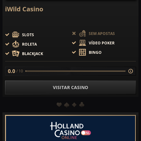
iWild Casino
SEM APOSTAS
SLOTS
VÍDEO POKER
ROLETA
BINGO
BLACKJACK
0.0
/ 10
VISITAR CASINO