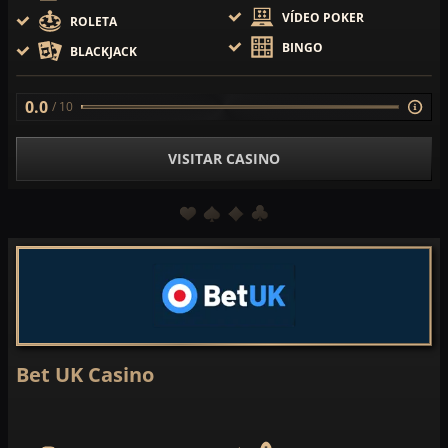
VÍDEO POKER
ROLETA
BINGO
BLACKJACK
0.0
/ 10
VISITAR CASINO
Bet UK Casino