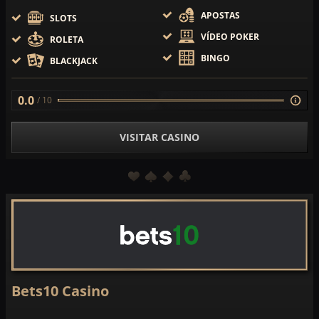
APOSTAS
SLOTS
VÍDEO POKER
ROLETA
BINGO
BLACKJACK
0.0
/ 10
VISITAR CASINO
Bets10 Casino