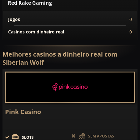
Red Rake Gaming
Jogos
0
Casinos com dinheiro real
0
Melhores casinos a dinheiro real com
Siberian Wolf
Pink Casino
SEM APOSTAS
SLOTS