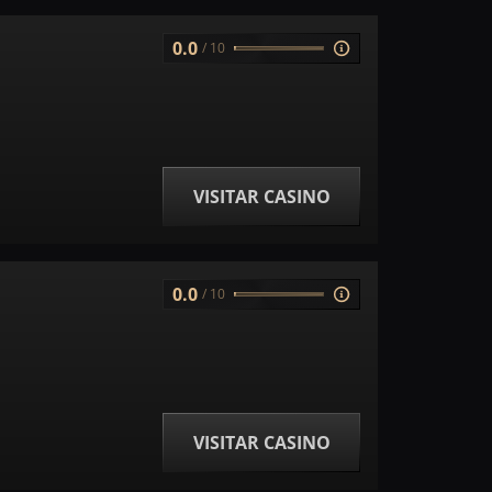
0.0
/ 10
VISITAR CASINO
0.0
/ 10
VISITAR CASINO