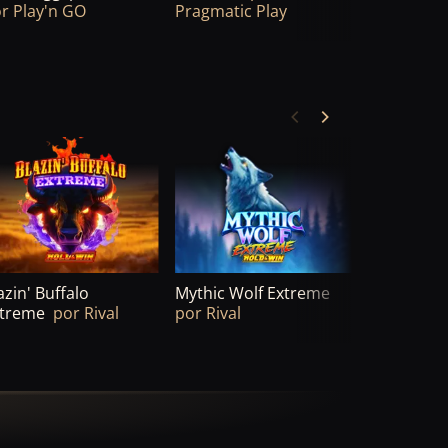
r Play'n GO
Pragmatic Play
Jenny Nev
Diamond 
Rival
azin' Buffalo
Mythic Wolf Extreme
treme
por Rival
por Rival