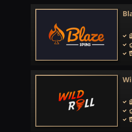
Bl
Wi