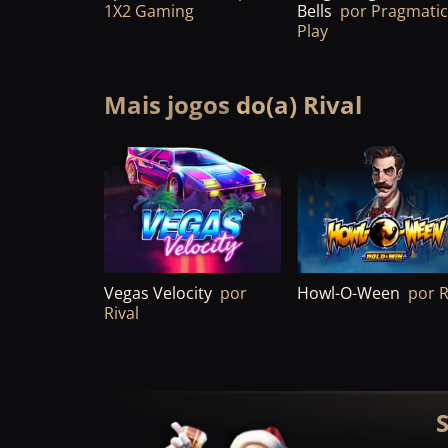
1X2 Gaming
Bells
por Pragmati
Play
Mais jogos do(a) Rival
Vegas Velocity
por
Howl-O-Ween
por R
Rival
S