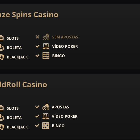
aze Spins Casino
SEM APOSTAS
SLOTS
VÍDEO POKER
ROLETA
BINGO
BLACKJACK
ldRoll Casino
APOSTAS
SLOTS
VÍDEO POKER
ROLETA
BINGO
BLACKJACK