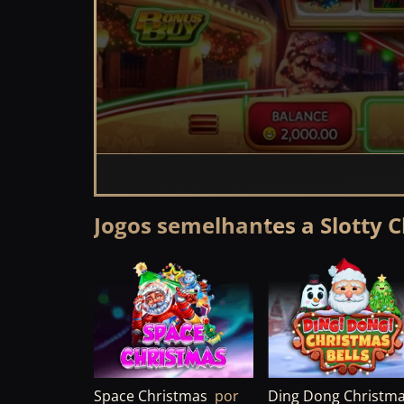
Jogos semelhantes a Slotty C
Space Christmas
por
Ding Dong Christm