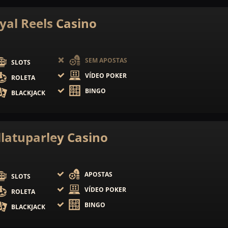
yal Reels Casino
SEM APOSTAS
SLOTS
VÍDEO POKER
ROLETA
BINGO
BLACKJACK
llatuparley Casino
APOSTAS
SLOTS
VÍDEO POKER
ROLETA
BINGO
BLACKJACK