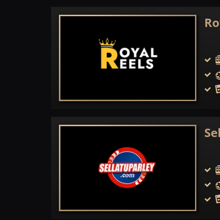
Ro
Se