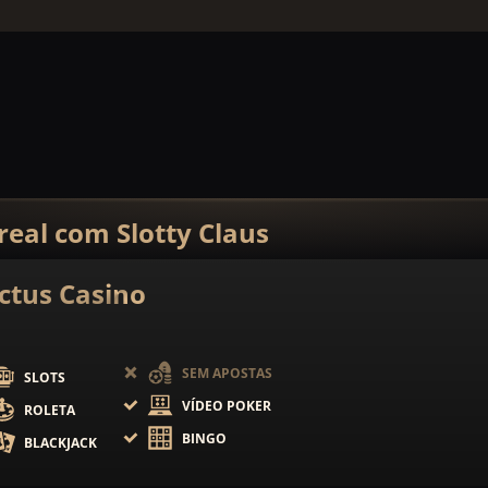
real com Slotty Claus
ctus Casino
SEM APOSTAS
SLOTS
VÍDEO POKER
ROLETA
BINGO
BLACKJACK