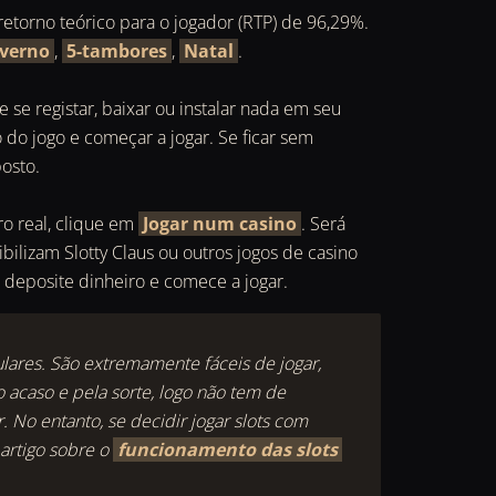
torno teórico para o jogador (RTP) de 96,29%.
nverno
,
5-tambores
,
Natal
.
e se registar, baixar ou instalar nada em seu
o do jogo e começar a jogar. Se ficar sem
posto.
ro real, clique em
Jogar num casino
. Será
ibilizam Slotty Claus ou outros jogos de casino
 deposite dinheiro e comece a jogar.
lares. São extremamente fáceis de jogar,
 acaso e pela sorte, logo não tem de
 No entanto, se decidir jogar slots com
artigo sobre o
funcionamento das slots