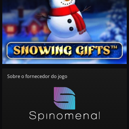
Sobre o fornecedor do jogo