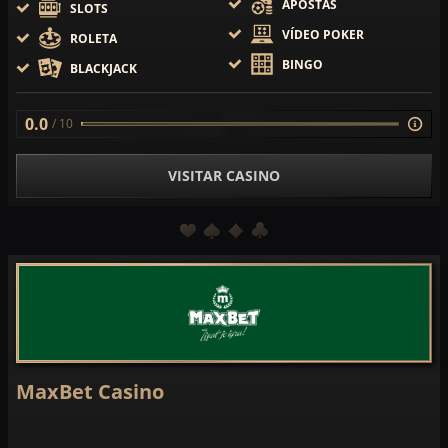
APOSTAS
SLOTS
VÍDEO POKER
ROLETA
BINGO
BLACKJACK
0.0
/ 10
VISITAR CASINO
MaxBet Casino