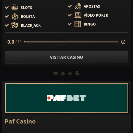
APOSTAS
SLOTS
VÍDEO POKER
ROLETA
BINGO
BLACKJACK
0.0
/ 10
VISITAR CASINO
Paf Casino