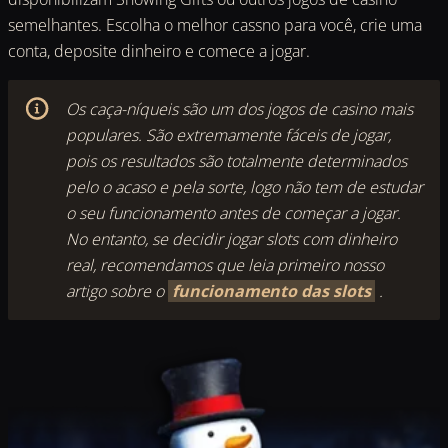
semelhantes. Escolha o melhor cassno para você, crie uma
conta, deposite dinheiro e comece a jogar.
Os caça-níqueis são um dos jogos de casino mais
populares. São extremamente fáceis de jogar,
pois os resultados são totalmente determinados
pelo o acaso e pela sorte, logo não tem de estudar
o seu funcionamento antes de começar a jogar.
No entanto, se decidir jogar slots com dinheiro
real, recomendamos que leia primeiro nosso
artigo sobre o
funcionamento das slots
.