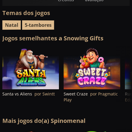
Temas dos jogos
Natal
5-tambores
Jogos semelhantes a Snowing Gifts
Santa vs Aliens
por Swintt
Sweet Craze
por Pragmatic
Rud
Play
Ed
Mais jogos do(a) Spinomenal