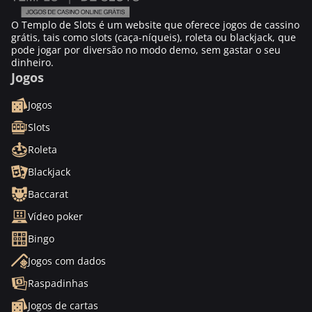
O Templo de Slots é um website que oferece jogos de cassino
grátis, tais como slots (caça-níqueis), roleta ou blackjack, que
pode jogar por diversão no modo demo, sem gastar o seu
dinheiro.
Jogos
Jogos
Slots
Roleta
Blackjack
Baccarat
Vídeo poker
Bingo
Jogos com dados
Raspadinhas
Jogos de cartas