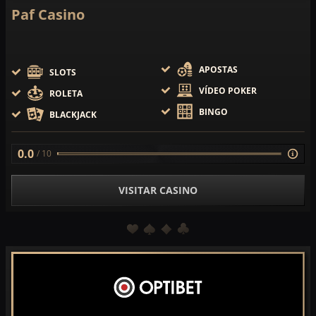
Paf Casino
APOSTAS
SLOTS
VÍDEO POKER
ROLETA
BINGO
BLACKJACK
0.0
/ 10
VISITAR CASINO