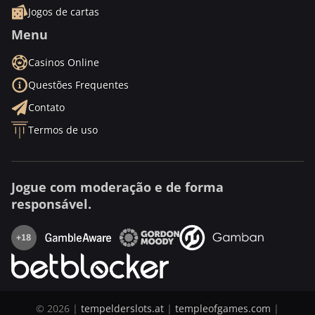
Jogos de cartas
Menu
Casinos Online
Questões Frequentes
Contato
Termos de uso
Jogue com moderação e de forma
responsável.
© 2026 |
tempelderslots.at
|
templeofgames.com
|