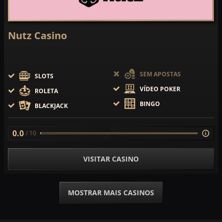
Nutz Casino
SEM APOSTAS
SLOTS
VÍDEO POKER
ROLETA
BINGO
BLACKJACK
0.0
/ 10
VISITAR CASINO
MOSTRAR MAIS CASINOS