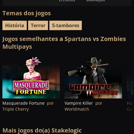
Temas dos jogos
História
Terror
5-tambores
Jogos semelhantes a Spartans vs Zombies
Multipays
Masquerade Fortune
por
Vampire Killer
por
Hal
Triple Cherry
Worldmatch
Ga
Mais jogos do(a) Stakelogic