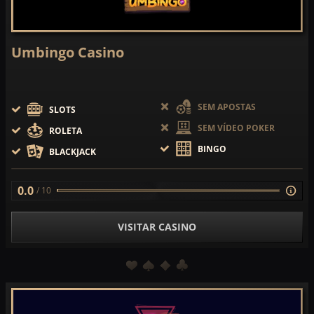
Umbingo Casino
SEM APOSTAS
SLOTS
SEM VÍDEO POKER
ROLETA
BINGO
BLACKJACK
0.0
/ 10
VISITAR CASINO