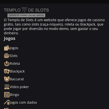
O Templo de Slots é um website que oferece jogos de cassino
grátis, tais como slots (caça-níqueis), roleta ou blackjack, que
pode jogar por diversão no modo demo, sem gastar o seu
dinheiro.
Jogos
Jogos
Slots
Roleta
Blackjack
Baccarat
Vídeo poker
Bingo
Jogos com dados