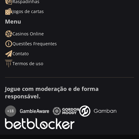
Raspadinhas
Jogos de cartas
Menu
Casinos Online
Questões Frequentes
Contato
Termos de uso
Jogue com moderação e de forma
responsável.