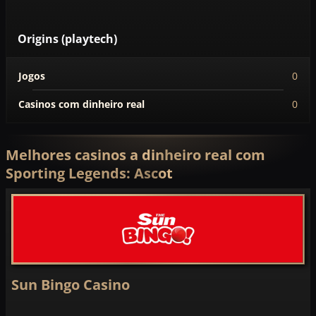
Origins (playtech)
Jogos
0
Casinos com dinheiro real
0
Melhores casinos a dinheiro real com
Sporting Legends: Ascot
Sun Bingo Casino