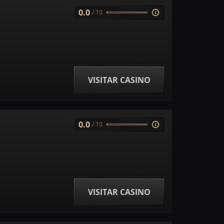
0.0
/ 10
VISITAR CASINO
0.0
/ 10
VISITAR CASINO