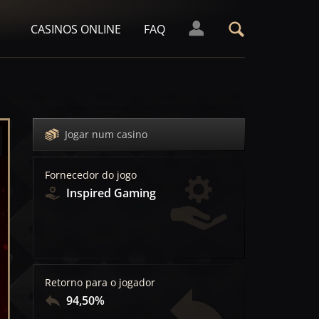
CASINOS ONLINE
FAQ
Jogar num casino
Fornecedor do jogo
Inspired Gaming
Retorno para o jogador
94,50%