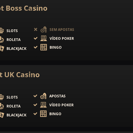
ot Boss Casino
SEM APOSTAS
SLOTS
VÍDEO POKER
ROLETA
BINGO
BLACKJACK
t UK Casino
APOSTAS
SLOTS
VÍDEO POKER
ROLETA
BINGO
BLACKJACK