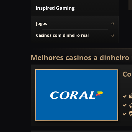
Inspired Gaming
Jogos
0
Casinos com dinheiro real
0
Melhores casinos a dinheiro r
Co