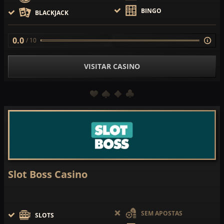
BINGO
BLACKJACK
0.0
/ 10
VISITAR CASINO
Slot Boss Casino
SEM APOSTAS
SLOTS