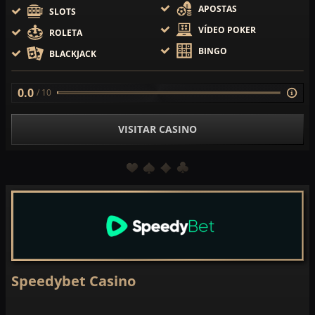
APOSTAS
SLOTS
VÍDEO POKER
ROLETA
BINGO
BLACKJACK
0.0
/ 10
VISITAR CASINO
Speedybet Casino