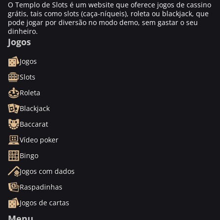
O Templo de Slots é um website que oferece jogos de cassino
grátis, tais como slots (caça-níqueis), roleta ou blackjack, que
pode jogar por diversão no modo demo, sem gastar o seu
dinheiro.
Jogos
Jogos
Slots
Roleta
Blackjack
Baccarat
Vídeo poker
Bingo
Jogos com dados
Raspadinhas
Jogos de cartas
Menu