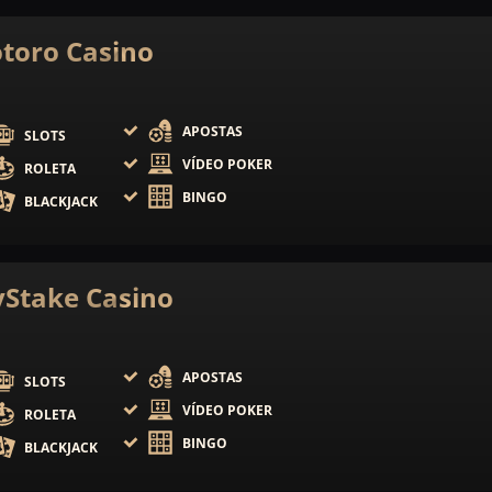
otoro Casino
APOSTAS
SLOTS
VÍDEO POKER
ROLETA
BINGO
BLACKJACK
Stake Casino
APOSTAS
SLOTS
VÍDEO POKER
ROLETA
BINGO
BLACKJACK