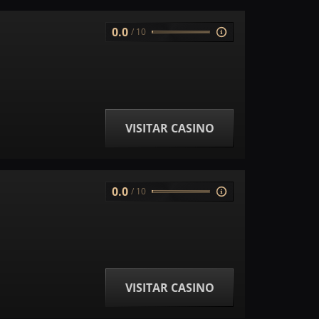
0.0
/ 10
VISITAR CASINO
0.0
/ 10
VISITAR CASINO