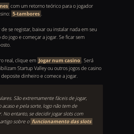
mes
com um retorno teórico para o jogador
asino:
5-tambores
.
 de se registar, baixar ou instalar nada em seu
o do jogo e começar a jogar. Se ficar sem
posto.
ro real, clique em
Jogar num casino
. Será
ibilizam Startup Valley ou outros jogos de casino
 deposite dinheiro e comece a jogar.
lares. São extremamente fáceis de jogar,
 acaso e pela sorte, logo não tem de
 No entanto, se decidir jogar slots com
artigo sobre o
funcionamento das slots