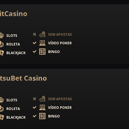
itCasino
SEM APOSTAS
SLOTS
VÍDEO POKER
ROLETA
BINGO
BLACKJACK
tsuBet Casino
SEM APOSTAS
SLOTS
VÍDEO POKER
ROLETA
BINGO
BLACKJACK