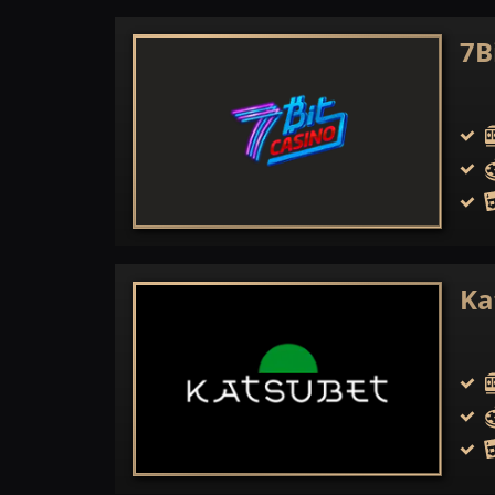
7B
Ka