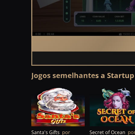
Jogos semelhantes a Startup
Santa's Gifts
por
Secret of Ocean
po