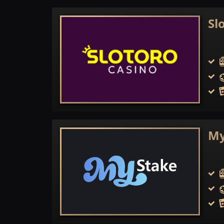
Sl
My