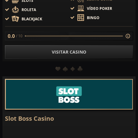
SLOTS
VÍDEO POKER
ROLETA
BINGO
BLACKJACK
0.0
/ 10
VISITAR CASINO
Slot Boss Casino