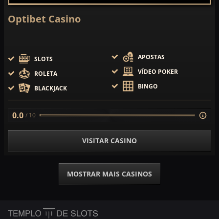
Optibet Casino
APOSTAS
SLOTS
VÍDEO POKER
ROLETA
BINGO
BLACKJACK
0.0
/ 10
VISITAR CASINO
MOSTRAR MAIS CASINOS