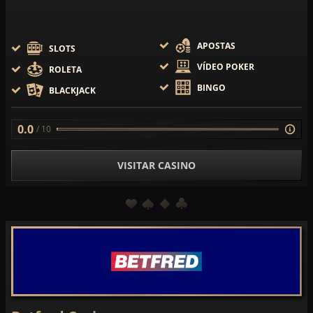
APOSTAS
SLOTS
VÍDEO POKER
ROLETA
BINGO
BLACKJACK
0.0
/ 10
VISITAR CASINO