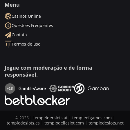
Menu
Casinos Online
Questões Frequentes
Contato
Termos de uso
Jogue com moderação e de forma
responsável.
© 2026 |
tempelderslots.at
|
templeofgames.com
|
templodeslots.es
|
tempiodelleslot.com
|
templodeslots.net