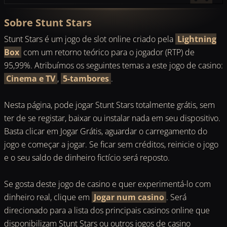
Sobre Stunt Stars
Stunt Stars é um jogo de slot online criado pela
Lightning
Box
com um retorno teórico para o jogador (RTP) de
95,99%. Atribuímos os seguintes temas a este jogo de casino:
Cinema e TV
,
5-tambores
.
Nesta página, pode jogar Stunt Stars totalmente grátis, sem
ter de se registar, baixar ou instalar nada em seu dispositivo.
Basta clicar em Jogar Grátis, aguardar o carregamento do
jogo e começar a jogar. Se ficar sem créditos, reinicie o jogo
e o seu saldo de dinheiro fictício será reposto.
Se gosta deste jogo de casino e quer experimentá-lo com
dinheiro real, clique em
Jogar num casino
. Será
direcionado para a lista dos principais casinos online que
disponibilizam Stunt Stars ou outros jogos de casino