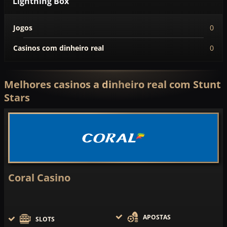
Lightning Box
Jogos
0
Casinos com dinheiro real
0
Melhores casinos a dinheiro real com Stunt
Stars
Coral Casino
APOSTAS
SLOTS