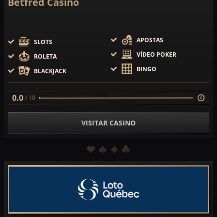
Betfred Casino
APOSTAS
SLOTS
VÍDEO POKER
ROLETA
BINGO
BLACKJACK
0.0
/ 10
VISITAR CASINO