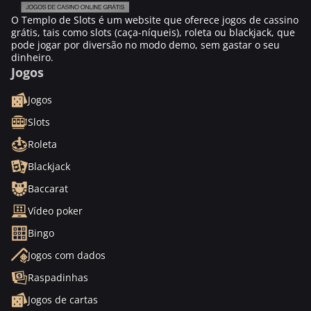
O Templo de Slots é um website que oferece jogos de cassino
grátis, tais como slots (caça-níqueis), roleta ou blackjack, que
pode jogar por diversão no modo demo, sem gastar o seu
dinheiro.
Jogos
Jogos
Slots
Roleta
Blackjack
Baccarat
Vídeo poker
Bingo
Jogos com dados
Raspadinhas
Jogos de cartas