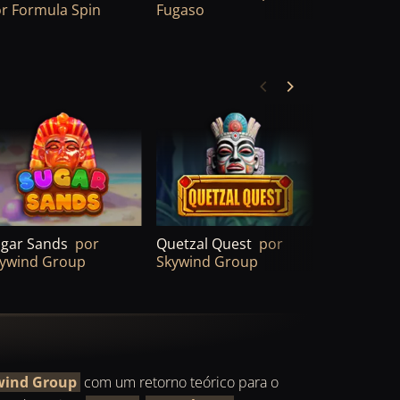
r Formula Spin
Fugaso
Wan Guan
Skywind G
gar Sands
por
Quetzal Quest
por
ywind Group
Skywind Group
wind Group
com um retorno teórico para o