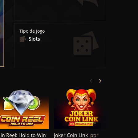
Tipo de Jogo
Slots
777 Golden
por BF G
in Reel: Hold to Win
Joker Coin Link
por