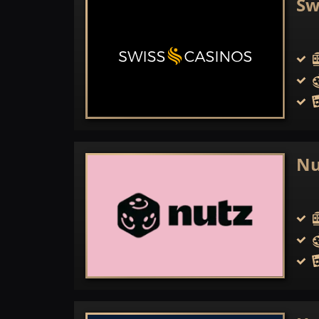
Sw
Nu