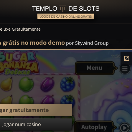
Deluxe Gratuitamente
% grátis no modo demo
por Skywind Group
gar gratuitamente
Jogar num casino