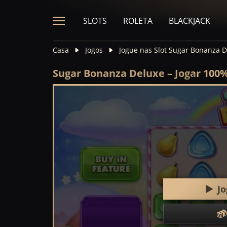
SLOTS
ROLETA
BLACKJACK
Casa
Jogos
Jogue nas Slot Sugar Bonanza 
Sugar Bonanza Deluxe – Jogar 100
Jo