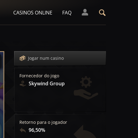
CASINOS ONLINE
FAQ
Jogar num casino
Fornecedor do jogo
Skywind Group
Retorno para o jogador
96,50%