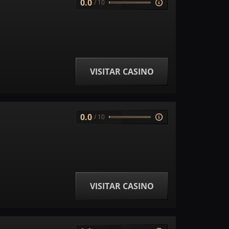
0.0
/ 10
VISITAR CASINO
0.0
/ 10
VISITAR CASINO