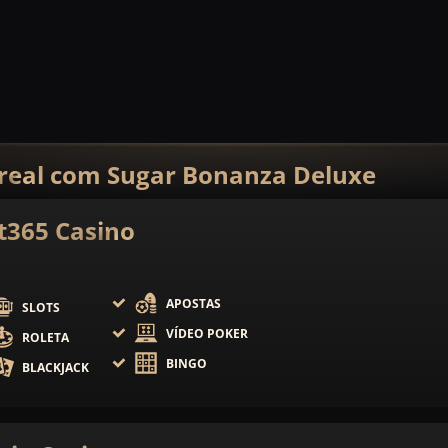
 real com Sugar Bonanza Deluxe
t365 Casino
APOSTAS
SLOTS
VÍDEO POKER
ROLETA
BINGO
BLACKJACK