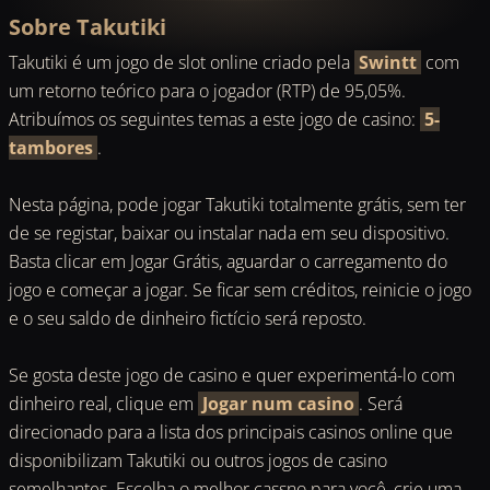
Sobre Takutiki
Takutiki é um jogo de slot online criado pela
Swintt
com
um retorno teórico para o jogador (RTP) de 95,05%.
Atribuímos os seguintes temas a este jogo de casino:
5-
tambores
.
Nesta página, pode jogar Takutiki totalmente grátis, sem ter
de se registar, baixar ou instalar nada em seu dispositivo.
Basta clicar em Jogar Grátis, aguardar o carregamento do
jogo e começar a jogar. Se ficar sem créditos, reinicie o jogo
e o seu saldo de dinheiro fictício será reposto.
Se gosta deste jogo de casino e quer experimentá-lo com
dinheiro real, clique em
Jogar num casino
. Será
direcionado para a lista dos principais casinos online que
disponibilizam Takutiki ou outros jogos de casino
semelhantes. Escolha o melhor cassno para você, crie uma