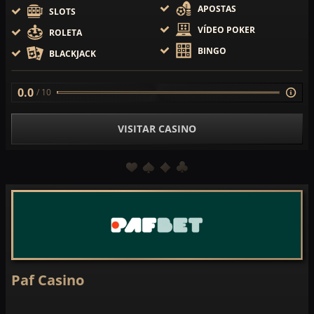
APOSTAS
SLOTS
VÍDEO POKER
ROLETA
BINGO
BLACKJACK
0.0
/ 10
VISITAR CASINO
Paf Casino