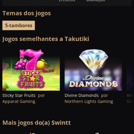
Temas dos jogos
5-tambores
Jogos semelhantes a Takutiki
Sticky Star Fruits
por
Divine Diamonds
por
Vin
Apparat Gaming
Northern Lights Gaming
Sky
Mais jogos do(a) Swintt