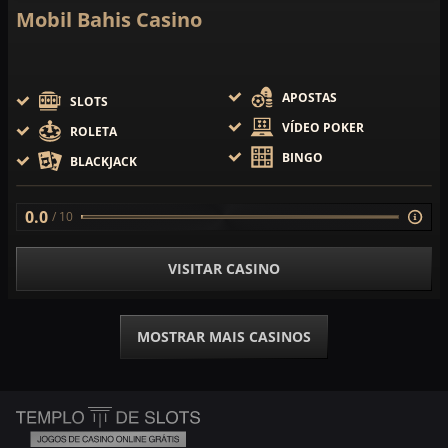
Mobil Bahis Casino
APOSTAS
SLOTS
VÍDEO POKER
ROLETA
BINGO
BLACKJACK
0.0
/ 10
VISITAR CASINO
MOSTRAR MAIS CASINOS