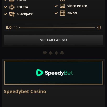
VÍDEO POKER
ROLETA
BINGO
BLACKJACK
0.0
/ 10
VISITAR CASINO
Speedybet Casino