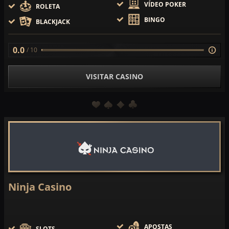
VÍDEO POKER
ROLETA
BINGO
BLACKJACK
0.0
/ 10
VISITAR CASINO
Ninja Casino
APOSTAS
SLOTS