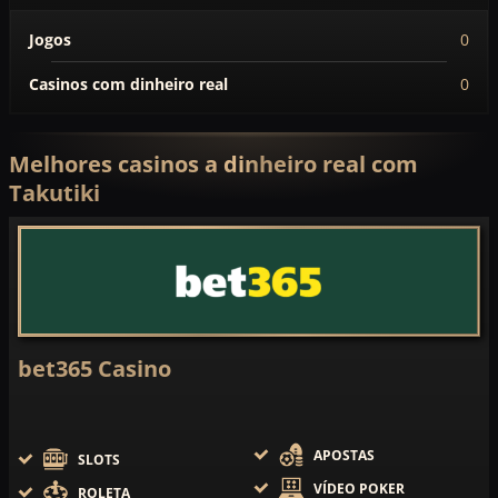
Jogos
0
Casinos com dinheiro real
0
Melhores casinos a dinheiro real com
Takutiki
bet365 Casino
APOSTAS
SLOTS
VÍDEO POKER
ROLETA