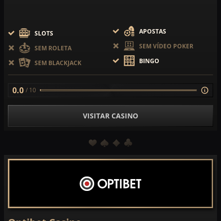
APOSTAS
SLOTS
SEM VÍDEO POKER
SEM ROLETA
BINGO
SEM BLACKJACK
0.0
/ 10
VISITAR CASINO