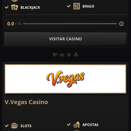
BINGO
BLACKJACK
0.0
/ 10
VISITAR CASINO
V.Vegas Casino
APOSTAS
SLOTS