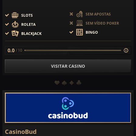
SEM APOSTAS
SLOTS
SEM VÍDEO POKER
ROLETA
BINGO
BLACKJACK
0.0
/ 10
VISITAR CASINO
CasinoBud