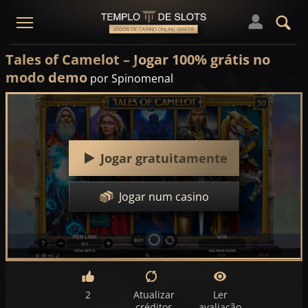
Tales of Camelot – Jogar 100% grátis no
modo demo
por Spinomenal
Jogar gratuitamente
Jogar num casino
2
Atualizar
Ler
créditos
avaliação