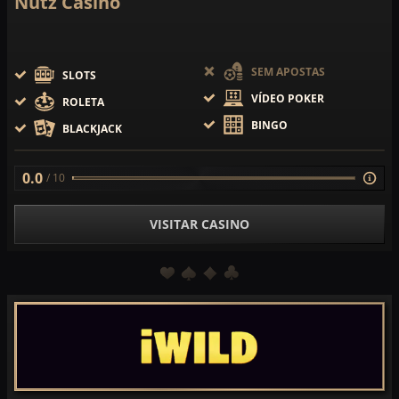
Nutz Casino
SEM APOSTAS
SLOTS
VÍDEO POKER
ROLETA
BINGO
BLACKJACK
0.0
/ 10
VISITAR CASINO