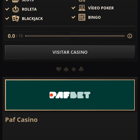
VÍDEO POKER
ROLETA
BINGO
BLACKJACK
0.0
/ 10
VISITAR CASINO
Paf Casino