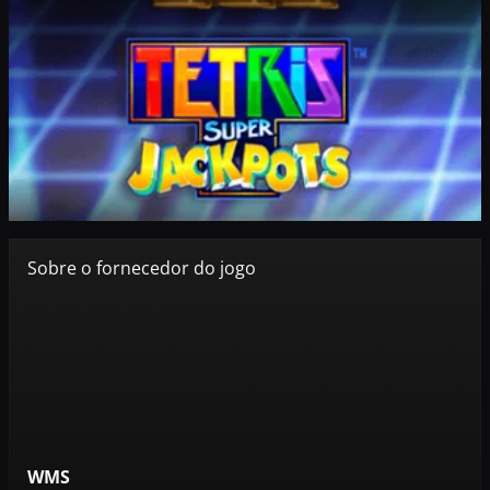
Sobre o fornecedor do jogo
WMS