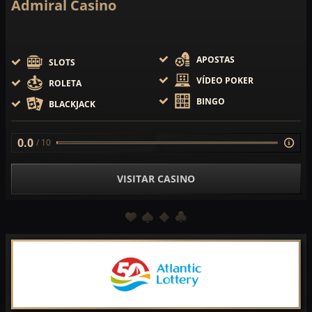
Admiral Casino
APOSTAS
SLOTS
VÍDEO POKER
ROLETA
BINGO
BLACKJACK
0.0
/ 10
VISITAR CASINO