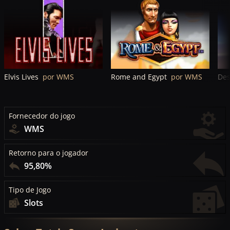
Elvis Lives
por WMS
Rome and Egypt
por WMS
Des
Fornecedor do jogo
WMS
Retorno para o jogador
95,80%
Tipo de Jogo
Slots