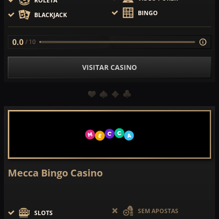
ROLETA
BINGO
BLACKJACK
0.0
/ 10
VISITAR CASINO
Mecca Bingo Casino
SEM APOSTAS
SLOTS