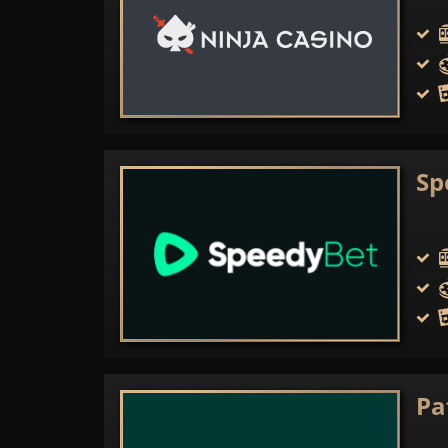
Sp
Pa