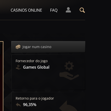
CASINOS ONLINE
FAQ
Jogar num casino
Fornecedor do jogo
Games Global
Retorno para o jogador
96,35%