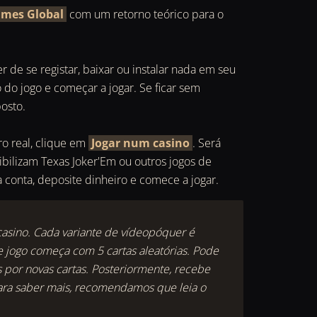
mes Global
com um retorno teórico para o
r de se registar, baixar ou instalar nada em seu
o do jogo e começar a jogar. Se ficar sem
posto.
ro real, clique em
Jogar num casino
. Será
nibilizam Texas Joker'Em ou outros jogos de
 conta, deposite dinheiro e comece a jogar.
asino. Cada variante de vídeopóquer é
e jogo começa com 5 cartas aleatórias. Pode
 por novas cartas. Posteriormente, recebe
ara saber mais, recomendamos que leia o