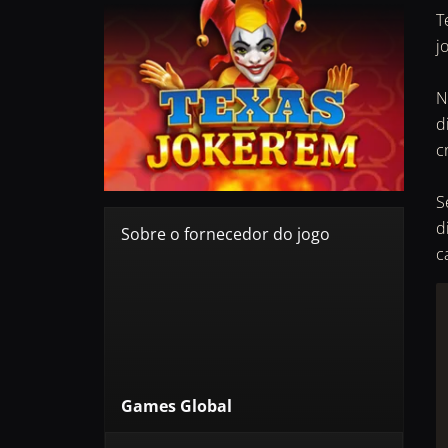
T
j
N
d
c
S
d
Sobre o fornecedor do jogo
c
Games Global