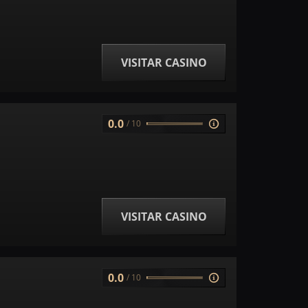
VISITAR CASINO
0.0
/ 10
VISITAR CASINO
0.0
/ 10