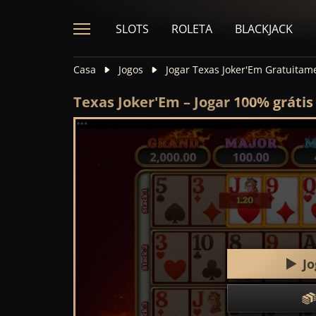
SLOTS
ROLETA
BLACKJACK
Casa
Jogos
Jogar Texas Joker'Em Gratuitam
Texas Joker'Em – Jogar 100% grát
Jo