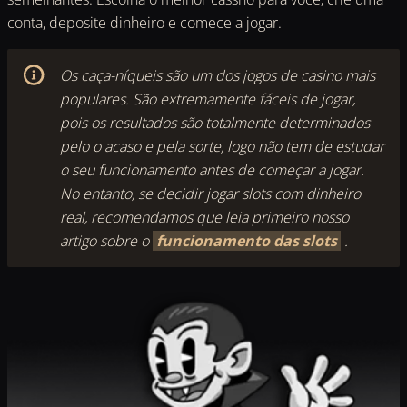
conta, deposite dinheiro e comece a jogar.
Os caça-níqueis são um dos jogos de casino mais
populares. São extremamente fáceis de jogar,
pois os resultados são totalmente determinados
pelo o acaso e pela sorte, logo não tem de estudar
o seu funcionamento antes de começar a jogar.
No entanto, se decidir jogar slots com dinheiro
real, recomendamos que leia primeiro nosso
artigo sobre o
funcionamento das slots
.