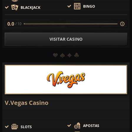
BINGO
BLACKJACK
0.0
/ 10
VISITAR CASINO
V.Vegas Casino
APOSTAS
SLOTS