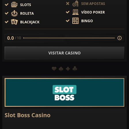
SEM APOSTAS
SLOTS
VÍDEO POKER
ROLETA
BINGO
BLACKJACK
0.0
/ 10
VISITAR CASINO
Slot Boss Casino