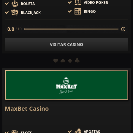
VÍDEO POKER
ROLETA
BINGO
BLACKJACK
0.0
/ 10
VISITAR CASINO
MaxBet Casino
APOSTAS
SLOTS