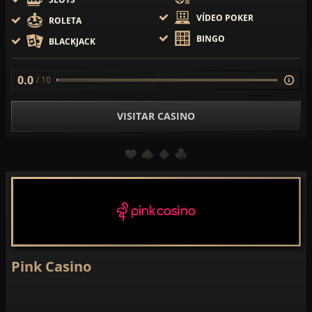
VÍDEO POKER
ROLETA
BINGO
BLACKJACK
0.0
/ 10
VISITAR CASINO
Pink Casino