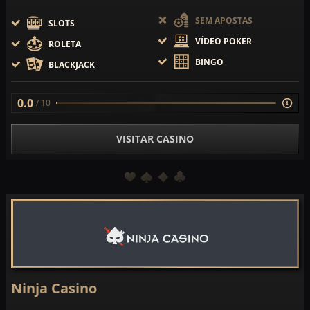
SEM APOSTAS
SLOTS
VÍDEO POKER
ROLETA
BINGO
BLACKJACK
0.0
/ 10
VISITAR CASINO
Ninja Casino