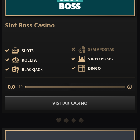
Slot Boss Casino
SEM APOSTAS
SLOTS
VÍDEO POKER
ROLETA
BINGO
BLACKJACK
0.0
/ 10
VISITAR CASINO