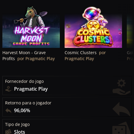
Harvest Moon - Grave
Cosmic Clusters
por
Gol
Profits
por Pragmatic Play
Pragmatic Play
Pra
Fornecedor do jogo
Pragmatic Play
Retorno para o jogador
96,06%
Tipo de Jogo
Slots