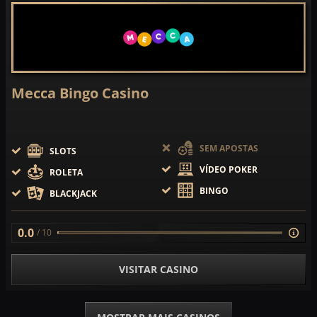
Mecca Bingo Casino
SEM APOSTAS
SLOTS
VÍDEO POKER
ROLETA
BINGO
BLACKJACK
0.0
/ 10
VISITAR CASINO