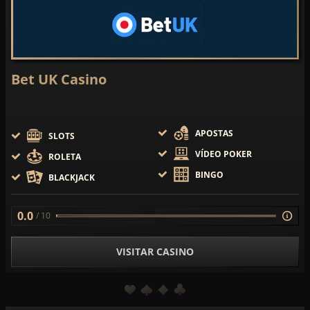
Bet UK Casino
APOSTAS
SLOTS
VÍDEO POKER
ROLETA
BINGO
BLACKJACK
0.0
/ 10
VISITAR CASINO