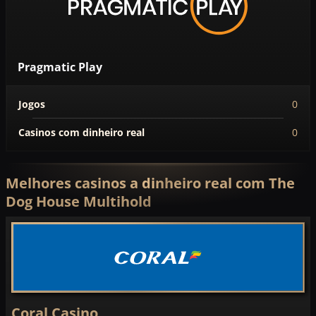
Pragmatic Play
Jogos
0
Casinos com dinheiro real
0
Melhores casinos a dinheiro real com The
Dog House Multihold
Coral Casino