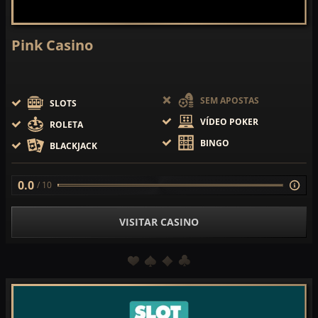
Pink Casino
SEM APOSTAS
SLOTS
VÍDEO POKER
ROLETA
BINGO
BLACKJACK
0.0
/ 10
VISITAR CASINO