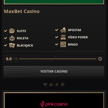
MaxBet Casino
APOSTAS
SLOTS
VÍDEO POKER
ROLETA
BINGO
BLACKJACK
0.0
/ 10
VISITAR CASINO