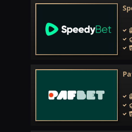
Sp
Pa