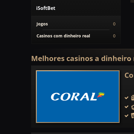
iSoftBet
Jogos
0
Casinos com dinheiro real
0
Melhores casinos a dinheiro
Co