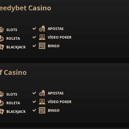
eedybet Casino
APOSTAS
SLOTS
VÍDEO POKER
ROLETA
BINGO
BLACKJACK
f Casino
APOSTAS
SLOTS
VÍDEO POKER
ROLETA
BINGO
BLACKJACK