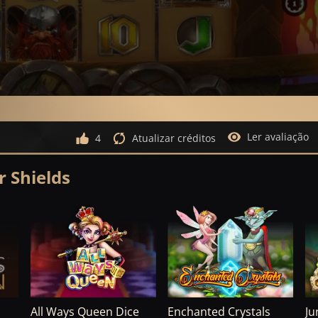
Ler avaliação
4
Atualizar créditos
 Shields
All Ways Queen Dice
Enchanted Crystals
Ju