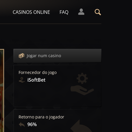
CASINOS ONLINE
FAQ
Jogar num casino
Fornecedor do jogo
iSoftBet
Retorno para o jogador
96%