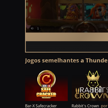
Jogos semelhantes a Thunder
Bar-X Safecracker
Rabbit's Crown
por