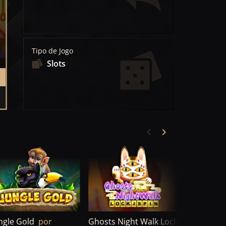
Tipo de Jogo
Slots
Jaguar Go
Skywind G
ngle Gold
por
Ghosts Night Walk Lock