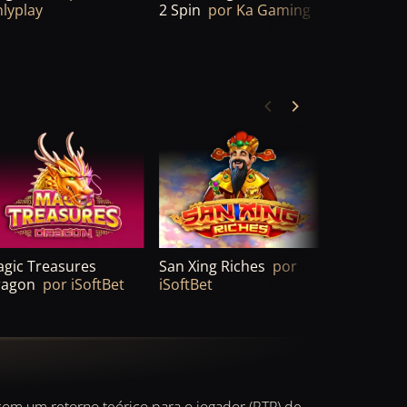
lyplay
2 Spin
por Ka Gaming
Eagle Ridg
iSoftBet
gic Treasures
San Xing Riches
por
ragon
por iSoftBet
iSoftBet