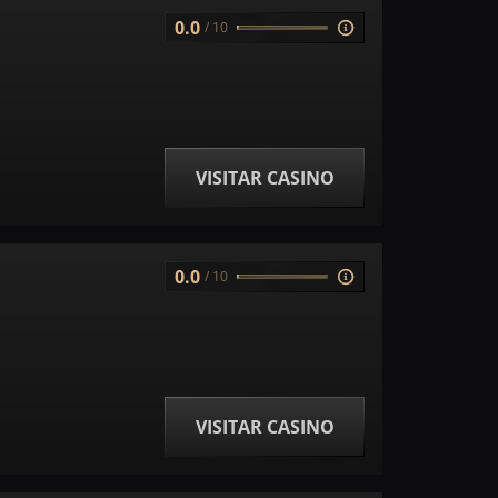
0.0
/ 10
VISITAR CASINO
0.0
/ 10
VISITAR CASINO