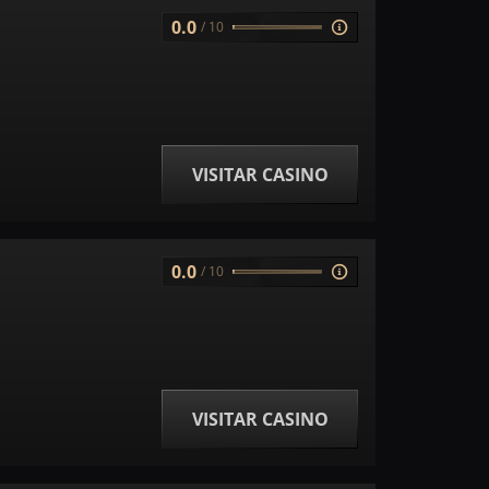
0.0
/ 10
VISITAR CASINO
0.0
/ 10
VISITAR CASINO