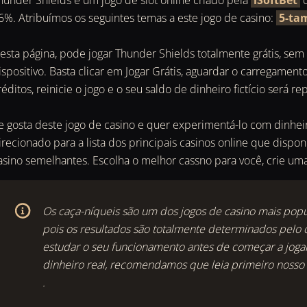
hunder Shields é um jogo de slot online criado pela
iSoftBet
c
6%. Atribuímos os seguintes temas a este jogo de casino:
5-ta
esta página, pode jogar Thunder Shields totalmente grátis, sem t
ispositivo. Basta clicar em Jogar Grátis, aguardar o carregament
réditos, reinicie o jogo e o seu saldo de dinheiro fictício será re
e gosta deste jogo de casino e quer experimentá-lo com dinhei
irecionado para a lista dos principais casinos online que dispo
asino semelhantes. Escolha o melhor cassno para você, crie uma
Os caça-níqueis são um dos jogos de casino mais popu
pois os resultados são totalmente determinados pelo o
estudar o seu funcionamento antes de começar a jogar.
dinheiro real, recomendamos que leia primeiro nosso 
.