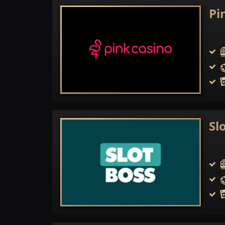
Pi
Sl