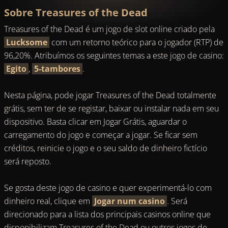
Sobre Treasures of the Dead
Treasures of the Dead é um jogo de slot online criado pela
Lucksome
com um retorno teórico para o jogador (RTP) de
96,20%. Atribuímos os seguintes temas a este jogo de casino:
Egito
,
5-tambores
.
Nesta página, pode jogar Treasures of the Dead totalmente
grátis, sem ter de se registar, baixar ou instalar nada em seu
dispositivo. Basta clicar em Jogar Grátis, aguardar o
carregamento do jogo e começar a jogar. Se ficar sem
créditos, reinicie o jogo e o seu saldo de dinheiro fictício
será reposto.
Se gosta deste jogo de casino e quer experimentá-lo com
dinheiro real, clique em
Jogar num casino
. Será
direcionado para a lista dos principais casinos online que
disponibilizam Treasures of the Dead ou outros jogos de