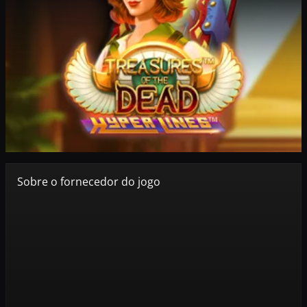
Sobre o fornecedor do jogo