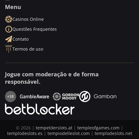
Menu
Casinos Online
Questões Frequentes
Contato
Termos de uso
Jogue com moderação e de forma
responsável.
© 2026 |
tempelderslots.at
|
templeofgames.com
|
templodeslots.es
|
tempiodelleslot.com
|
templodeslots.net