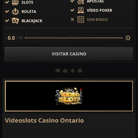
APOSTAS
SLOTS
VÍDEO POKER
ROLETA
SEM BINGO
BLACKJACK
0.0
/ 10
VISITAR CASINO
Videoslots Casino Ontario