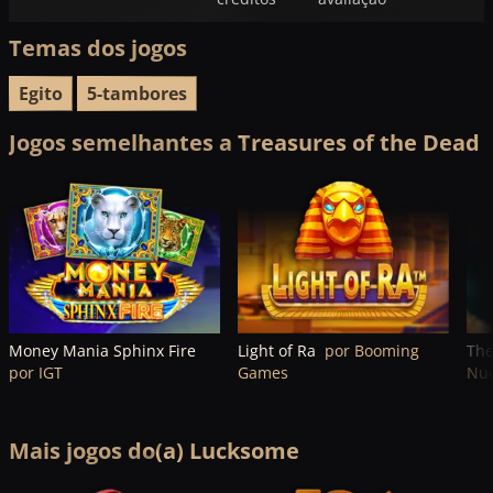
Temas dos jogos
Egito
5-tambores
Jogos semelhantes a Treasures of the Dead
Money Mania Sphinx Fire
Light of Ra
por Booming
The
por IGT
Games
Nuc
Mais jogos do(a) Lucksome