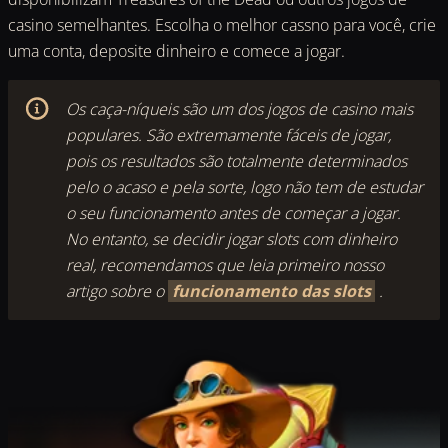
casino semelhantes. Escolha o melhor cassno para você, crie
uma conta, deposite dinheiro e comece a jogar.
Os caça-níqueis são um dos jogos de casino mais
populares. São extremamente fáceis de jogar,
pois os resultados são totalmente determinados
pelo o acaso e pela sorte, logo não tem de estudar
o seu funcionamento antes de começar a jogar.
No entanto, se decidir jogar slots com dinheiro
real, recomendamos que leia primeiro nosso
artigo sobre o
funcionamento das slots
.