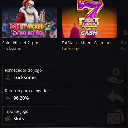
Saint Nicked 2
por
FatStacks Miami Cash
por
Big
Lucksome
Lucksome
Lu
Fornecedor do jogo
Lucksome
Retorno para o jogador
96,20%
Tipo de Jogo
Slots