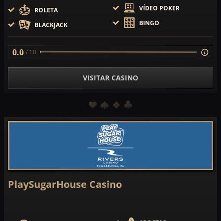
VÍDEO POKER
ROLETA
BINGO
BLACKJACK
0.0
/ 10
VISITAR CASINO
PlaySugarHouse Casino