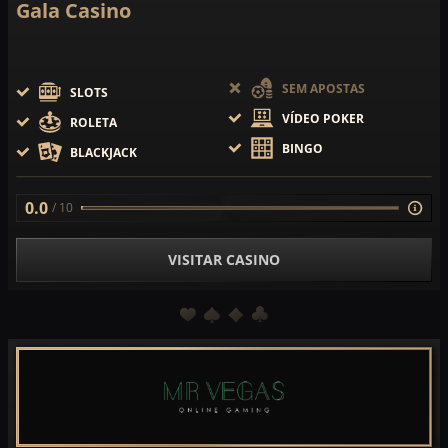
Gala Casino
SEM APOSTAS
SLOTS
VÍDEO POKER
ROLETA
BINGO
BLACKJACK
0.0
/ 10
VISITAR CASINO