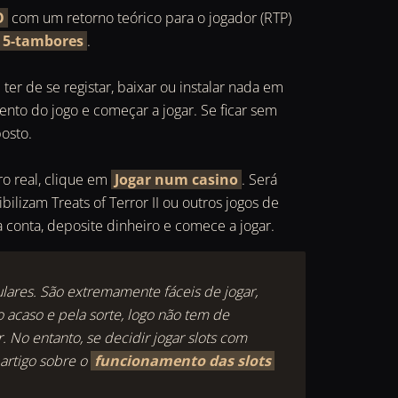
O
com um retorno teórico para o jogador (RTP)
5-tambores
.
 ter de se registar, baixar ou instalar nada em
mento do jogo e começar a jogar. Se ficar sem
posto.
ro real, clique em
Jogar num casino
. Será
bilizam Treats of Terror II ou outros jogos de
 conta, deposite dinheiro e comece a jogar.
lares. São extremamente fáceis de jogar,
 acaso e pela sorte, logo não tem de
 No entanto, se decidir jogar slots com
artigo sobre o
funcionamento das slots