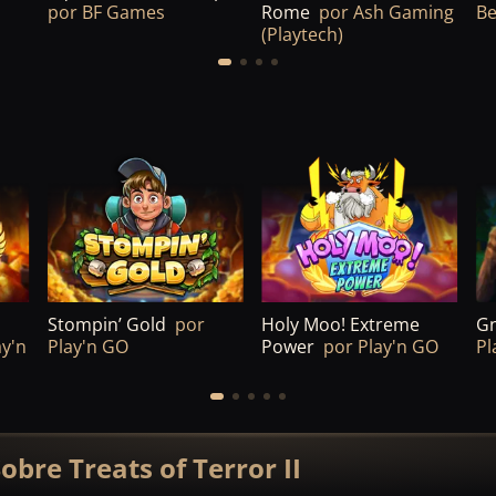
por BF Games
Rome
por Ash Gaming
Be
(Playtech)
Stompin’ Gold
por
Holy Moo! Extreme
Gn
ay'n
Play'n GO
Power
por Play'n GO
Pl
obre Treats of Terror II