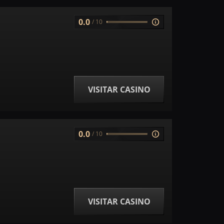
0.0
/ 10
VISITAR CASINO
0.0
/ 10
VISITAR CASINO