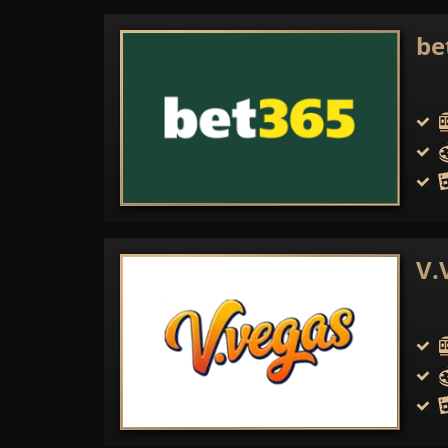
be
V.