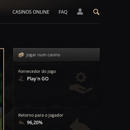
CASINOS ONLINE
FAQ
Jogar num casino
Fornecedor do jogo
Play'n GO
Retorno para o jogador
96,20%