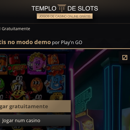
II Gratuitamente
rátis no modo demo
por Play'n GO
gar gratuitamente
Jogar num casino