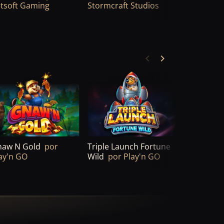
tsoft Gaming
Stormcraft Studios
Hope Unl
Fortune
p
aw N Gold
por
Triple Launch Fortune
ay'n GO
Wild
por Play'n GO