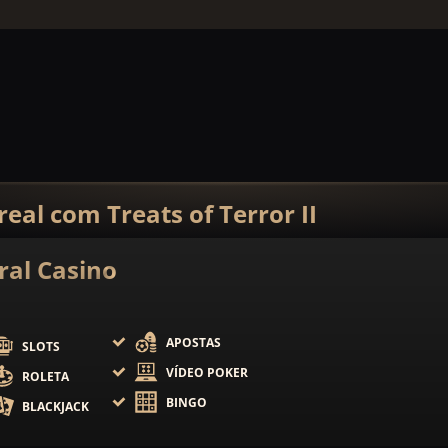
eal com Treats of Terror II
ral Casino
APOSTAS
SLOTS
VÍDEO POKER
ROLETA
BINGO
BLACKJACK