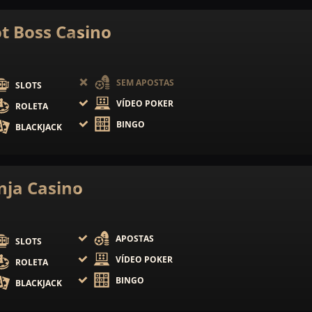
ot Boss Casino
SEM APOSTAS
SLOTS
VÍDEO POKER
ROLETA
BINGO
BLACKJACK
nja Casino
APOSTAS
SLOTS
VÍDEO POKER
ROLETA
BINGO
BLACKJACK