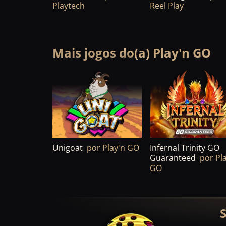
Playtech
Reel Play
Mais jogos do(a) Play'n GO
Unigoat
por Play'n GO
Infernal Trinity GO
Guaranteed
por Pl
GO
S