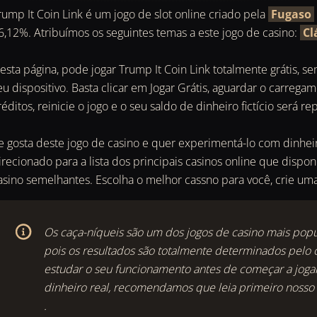
rump It Coin Link é um jogo de slot online criado pela
Fugaso
6,12%. Atribuímos os seguintes temas a este jogo de casino:
Cl
esta página, pode jogar Trump It Coin Link totalmente grátis, sem
eu dispositivo. Basta clicar em Jogar Grátis, aguardar o carrega
réditos, reinicie o jogo e o seu saldo de dinheiro fictício será re
e gosta deste jogo de casino e quer experimentá-lo com dinhei
irecionado para a lista dos principais casinos online que dispon
asino semelhantes. Escolha o melhor cassno para você, crie uma
Os caça-níqueis são um dos jogos de casino mais popu
pois os resultados são totalmente determinados pelo o
estudar o seu funcionamento antes de começar a jogar.
dinheiro real, recomendamos que leia primeiro nosso 
.