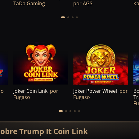
TaDa Gaming
por AGS
Ka
so
Joker Coin Link
por
Joker Power Wheel
por
Bo
Fugaso
Fugaso
Tr
Fu
Sobre Trump It Coin Link