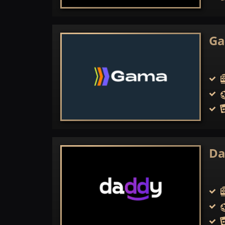
Ga
Da