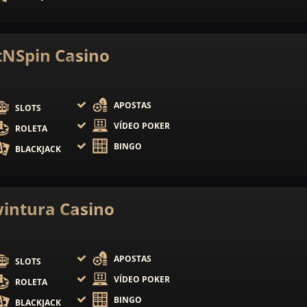
tNSpin Casino
APOSTAS
SLOTS
VÍDEO POKER
ROLETA
BINGO
BLACKJACK
intura Casino
APOSTAS
SLOTS
VÍDEO POKER
ROLETA
BINGO
BLACKJACK