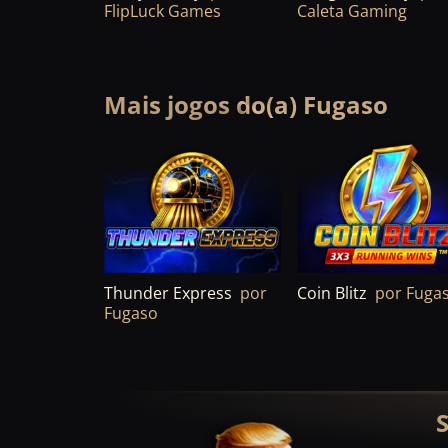
FlipLuck Games
Caleta Gaming
Mais jogos do(a) Fugaso
Thunder Express
por
Coin Blitz
por Fuga
Fugaso