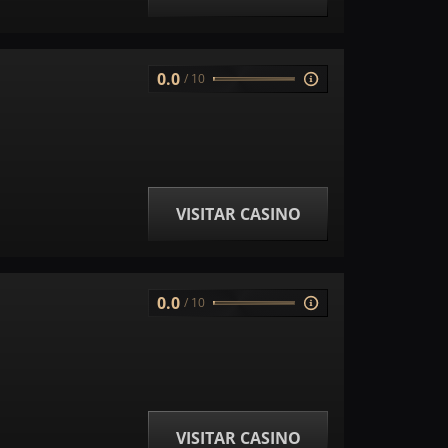
0.0
/ 10
VISITAR CASINO
0.0
/ 10
VISITAR CASINO