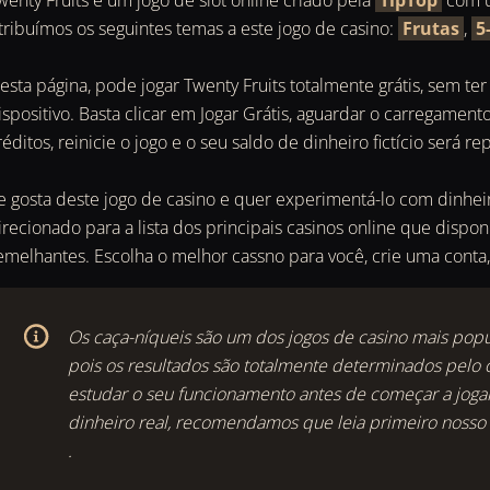
wenty Fruits é um jogo de slot online criado pela
TipTop
com u
tribuímos os seguintes temas a este jogo de casino:
Frutas
,
5
esta página, pode jogar Twenty Fruits totalmente grátis, sem ter 
ispositivo. Basta clicar em Jogar Grátis, aguardar o carregament
réditos, reinicie o jogo e o seu saldo de dinheiro fictício será re
e gosta deste jogo de casino e quer experimentá-lo com dinhei
irecionado para a lista dos principais casinos online que dispon
emelhantes. Escolha o melhor cassno para você, crie uma conta,
Os caça-níqueis são um dos jogos de casino mais popu
pois os resultados são totalmente determinados pelo o
estudar o seu funcionamento antes de começar a jogar.
dinheiro real, recomendamos que leia primeiro nosso 
.