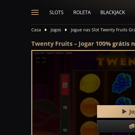
SLOTS
ROLETA
BLACKJACK
Casa
Jogos
Jogue nas Slot Twenty Fruits G
Twenty Fruits – Jogar 100% gráti
Jo