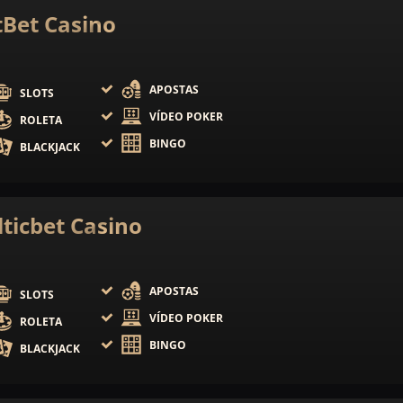
tBet Casino
APOSTAS
SLOTS
VÍDEO POKER
ROLETA
BINGO
BLACKJACK
lticbet Casino
APOSTAS
SLOTS
VÍDEO POKER
ROLETA
BINGO
BLACKJACK