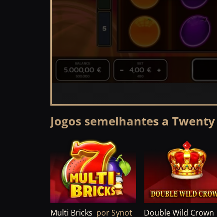
Jogos semelhantes a Twenty 
Multi Bricks
por Synot
Double Wild Crown