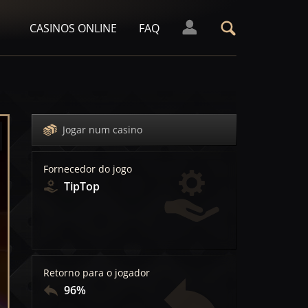
CASINOS ONLINE
FAQ
Jogar num casino
Fornecedor do jogo
TipTop
Retorno para o jogador
96%