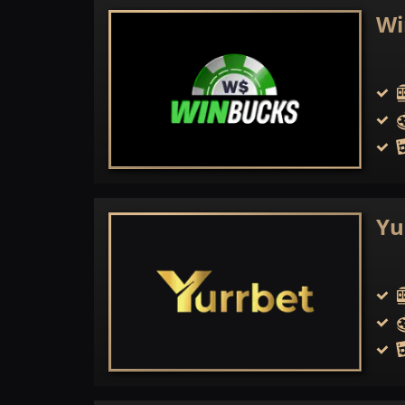
Wi
Yu