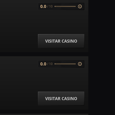
0.0
/ 10
VISITAR CASINO
0.0
/ 10
VISITAR CASINO