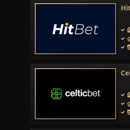
Hi
Ce